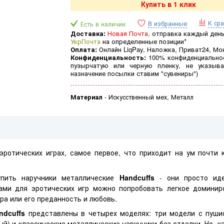
Купить в 1 клик
К ср
В избранные
Есть в наличии
Доставка:
Новая Почта,
отправка каждый день 
УкрПочта
на определенные позиции*
Оплата:
Онлайн LiqPay, Наложка, Приват24, Мо
Конфиденциальность:
100% конфиденциальнос
пузырчатую или черную пленку, не указыва
назначение посылки ставим "сувениры")
Материал
-
Искусственный мех, Металл
 эротических играх, самое первое, что приходит на ум почти
пить наручники металлические
Handcuffs
- они просто иде
ками для эротических игр можно попробовать легкое доминир
ра или его преданность и любовь.
ndcuffs
представлены в четырех моделях: три модели с пуши
ый) и классические металлические наручники без отделки. Но, к