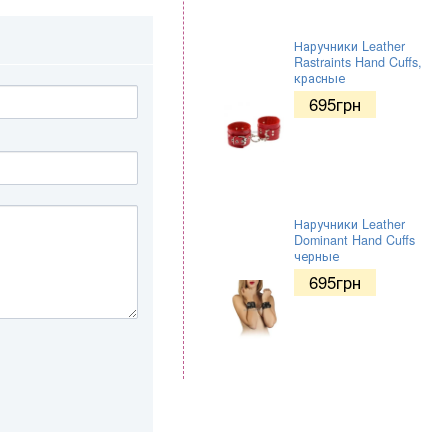
Наручники Leather
Rastraints Hand Cuffs,
красные
695
грн
Наручники Leather
Dominant Hand Cuffs
черные
695
грн