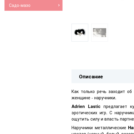
Садо-мазо
Описание
Как только речь заходит об
женщине - наручники.
Adrien Lastic
предлагает ку
эротических игр. С наручни
ощутить силу и власть партне
Наручники металлические
Ha
цветов (черный, белый, розов