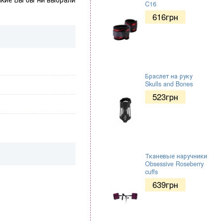
C16
616
грн
Браслет на руку
Skulls and Bones
523
грн
Тканевые наручники
Obsessive Roseberry
cuffs
639
грн