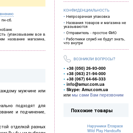
КОНФИДЕНЦИАЛЬНОСТЬ
авнению
Непрозрачная упаковка
пн-сб.
Названия товаров и магазина не
указываются
ноБанк
Отправитель - простое ФИО
ть (
упаковываем все в
ем название магазина,
Работники служб не будут знать,
что внутри
ВОЗНИКЛИ ВОПРОСЫ?
+38 (050) 26-93-000
+38 (063) 21-94-000
+38 (067) 64-66-333
info@amur.com.ua
Skype: Amur.com.ua
 каждому мужчине или
или
мы сами Вам перезвоним
ально подходят для
Похожие товары
ование и подчинение,
Наручники Erospace
стой отделкой разных
Wild Play Handcuffs
акие Вы бы ни выбрали