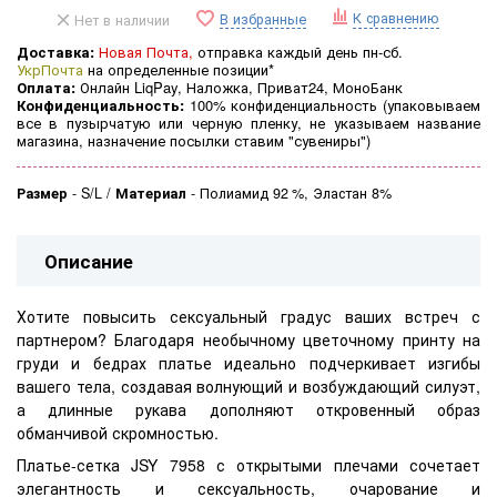
К сравнению
В избранные
Нет в наличии
Доставка:
Новая Почта,
отправка каждый день пн-сб.
УкрПочта
на определенные позиции*
Оплата:
Онлайн LiqPay, Наложка, Приват24, МоноБанк
Конфиденциальность:
100% конфиденциальность (
упаковываем
все в пузырчатую или черную пленку, не указываем название
магазина, назначение посылки ставим "сувениры")
Размер
-
S/L
Материал
-
Полиамид 92 %, Эластан 8%
Описание
Хотите повысить сексуальный градус ваших встреч с
партнером? Благодаря необычному цветочному принту на
груди и бедрах платье идеально подчеркивает изгибы
вашего тела, создавая волнующий и возбуждающий силуэт,
а длинные рукава дополняют откровенный образ
обманчивой скромностью.
Платье-сетка JSY 7958 с открытыми плечами сочетает
элегантность и сексуальность, очарование и