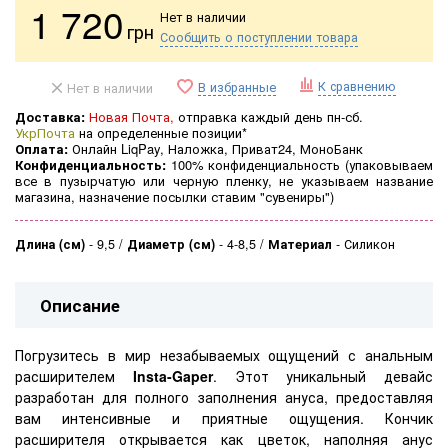
1 720
Нет в наличии
грн
Сообщить о поступлении товара
К сравнению
В избранные
Нет в наличии
Доставка:
Новая Почта,
отправка каждый день пн-сб.
УкрПочта
на определенные позиции*
Оплата:
Онлайн LiqPay, Наложка, Приват24, МоноБанк
Конфиденциальность:
100% конфиденциальность (
упаковываем
все в пузырчатую или черную пленку, не указываем название
магазина, назначение посылки ставим "сувениры")
Длина (см)
-
9,5
Диаметр (см)
-
4-8,5
Материал
-
Силикон
Описание
Погрузитесь в мир незабываемых ощущений с анальным
расширителем
Insta-Gaper
. Этот уникальный девайс
разработан для полного заполнения ануса, предоставляя
вам интенсивные и приятные ощущения. Кончик
расширителя открывается как цветок, наполняя анус