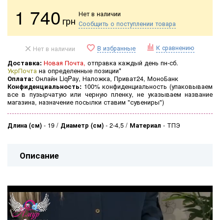
1 740
Нет в наличии
грн
Сообщить о поступлении товара
К сравнению
В избранные
Нет в наличии
Доставка:
Новая Почта,
отправка каждый день пн-сб.
УкрПочта
на определенные позиции*
Оплата:
Онлайн LiqPay, Наложка, Приват24, МоноБанк
Конфиденциальность:
100% конфиденциальность (
упаковываем
все в пузырчатую или черную пленку, не указываем название
магазина, назначение посылки ставим "сувениры")
Длина (см)
-
19
Диаметр (см)
-
2-4,5
Материал
-
ТПЭ
Описание