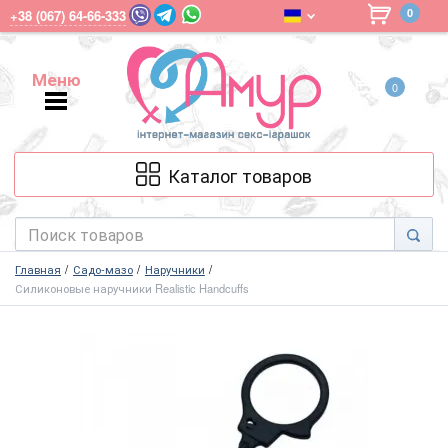
0
+38 (067) 64-66-333
Меню
0
Меню
Каталог товаров
Главная
Садо-мазо
Наручники
Силиконовые наручники Realistic Handcuffs