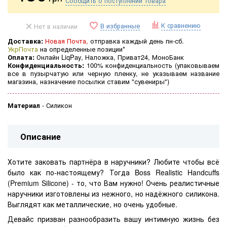
Сообщить о поступлении товара
К сравнению
В избранные
Нет в наличии
Доставка:
Новая Почта,
отправка каждый день пн-сб.
УкрПочта
на определенные позиции*
Оплата:
Онлайн LiqPay, Наложка, Приват24, МоноБанк
Конфиденциальность:
100% конфиденциальность (
упаковываем
все в пузырчатую или черную пленку, не указываем название
магазина, назначение посылки ставим "сувениры")
Материал
-
Силикон
Описание
Хотите заковать партнёра в наручники? Любите чтобы всё
было как по-настоящему? Тогда Boss Realistic Handcuffs
(Premium Silicone) - то, что Вам нужно! Очень реалистичные
наручники изготовлены из нежного, но надёжного силикона.
Выглядят как металлические, но очень удобные.
Девайс призван разнообразить вашу интимную жизнь без