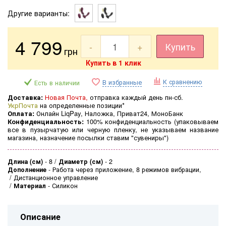
Другие варианты:
4 799
-
+
Купить
грн
Купить в 1 клик
К сравнению
В избранные
Есть в наличии
Доставка:
Новая Почта,
отправка каждый день пн-сб.
УкрПочта
на определенные позиции*
Оплата:
Онлайн LiqPay, Наложка, Приват24, МоноБанк
Конфиденциальность:
100% конфиденциальность (
упаковываем
все в пузырчатую или черную пленку, не указываем название
магазина, назначение посылки ставим "сувениры")
Длина (см)
-
8
Диаметр (см)
-
2
Дополнение
-
Работа через приложение, 8 режимов вибрации,
Дистанционное управление
Материал
-
Силикон
Описание