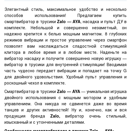
Элегантный стиль, максимальное удобство и несколько
способов использования! Предлагаем купить
смартвибратор в трусики
Zalo — AYA
, насадка и пульт ДУ в
комплекте. Небольшой и совершенно незаметный, он
надежно крепится к белью мощным магнитом. 8 глубоких
режимов вибрации и простое управление через смартфон
позволят вам наслаждаться сладостной стимуляцией
клитора в любое время и в любом месте. Наденьте на
вибратор насадку и получите совершенно новую игрушку —
вибратор в трусики для внутренней стимуляции! Вводимая
часть чудесно передает вибрации и попадает на точку G
для двойного удовольствия. Удобный пульт управления и
роскошный чехол в комплекте.
Смартвибратор в трусики
Zalo — AYA
— уникальная игрушка
двойного использования с мощным мотором и удобным
управлением. Она никуда не сдвинется даже во время
танцев и других активностей! Ну и, конечно, как и вся
продукция бренда
Zalo,
вибратор очень стильный,
изысканный и с утонченными деталями.
Особенности смартвибратора в трусики Zalo — AYA: