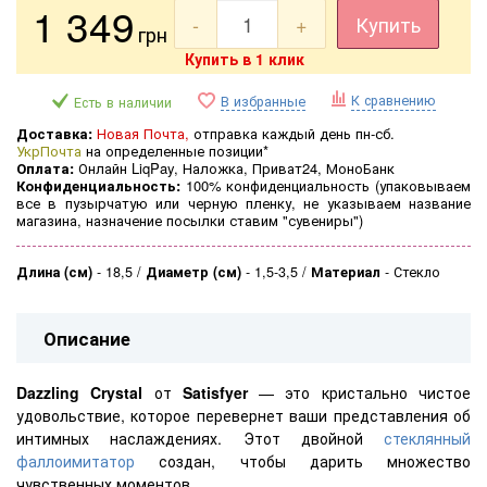
1 349
-
+
Купить
грн
Купить в 1 клик
К сравнению
В избранные
Есть в наличии
Доставка:
Новая Почта,
отправка каждый день пн-сб.
УкрПочта
на определенные позиции*
Оплата:
Онлайн LiqPay, Наложка, Приват24, МоноБанк
Конфиденциальность:
100% конфиденциальность (
упаковываем
все в пузырчатую или черную пленку, не указываем название
магазина, назначение посылки ставим "сувениры")
Длина (см)
-
18,5
Диаметр (см)
-
1,5-3,5
Материал
-
Стекло
Описание
Dazzling Crystal
от
Satisfyer
— это кристально чистое
удовольствие, которое перевернет ваши представления об
интимных наслаждениях. Этот двойной
стеклянный
фаллоимитатор
создан, чтобы дарить множество
чувственных моментов.