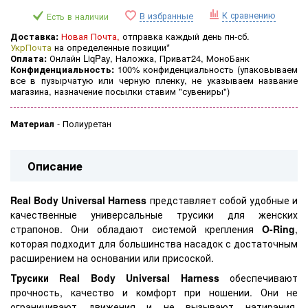
К сравнению
В избранные
Есть в наличии
Доставка:
Новая Почта,
отправка каждый день пн-сб.
УкрПочта
на определенные позиции*
Оплата:
Онлайн LiqPay, Наложка, Приват24, МоноБанк
Конфиденциальность:
100% конфиденциальность (
упаковываем
все в пузырчатую или черную пленку, не указываем название
магазина, назначение посылки ставим "сувениры")
Материал
-
Полиуретан
Описание
Real Body Universal Harness
представляет собой удобные и
качественные универсальные трусики для женских
страпонов. Они обладают системой крепления
O-Ring
,
которая подходит для большинства насадок с достаточным
расширением на основании или присоской.
Трусики Real Body Universal Harness
обеспечивают
прочность, качество и комфорт при ношении. Они не
ограничивают движения и не вызывают натирания.