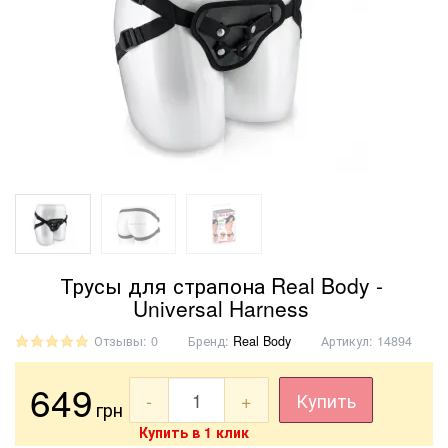
Трусы для страпона Real Body -
Universal Harness
Отзывы: 0
Бренд:
Real Body
Артикул:
14894
649
-
+
Купить
грн
Купить в 1 клик