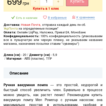
699
-
+
Купить
грн
Купить в 1 клик
К сравнению
В избранные
Есть в наличии
Доставка:
Новая Почта,
отправка каждый день пн-сб.
УкрПочта
на определенные позиции*
Оплата:
Онлайн LiqPay, Наложка, Приват24, МоноБанк
Конфиденциальность:
100% конфиденциальность (
упаковываем
все в пузырчатую или черную пленку, не указываем название
магазина, назначение посылки ставим "сувениры")
Длина (см)
-
20
Диаметр (см)
-
5,9
Материал
-
ABS (пластик), ТПР
Описание
Ручная вакуумная помпа
— это простой, недорогой и
быстрый способ увеличить член. Буквально в процессе
можно увидеть, как растет пенис! Рекомендуем купить
вакуумную помпу Men Powerup с ручным насосом: она
максимально простая в использовании, удобная и