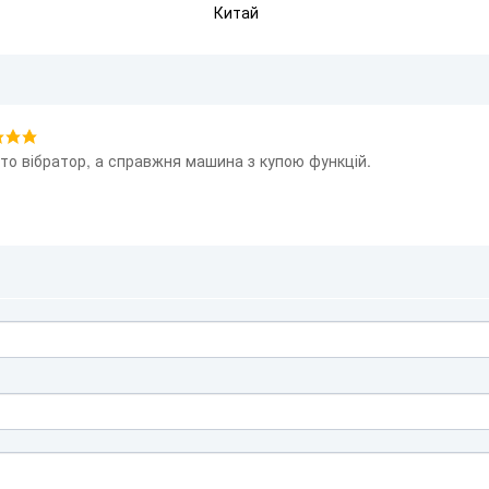
Китай
сто вібратор, а справжня машина з купою функцій.