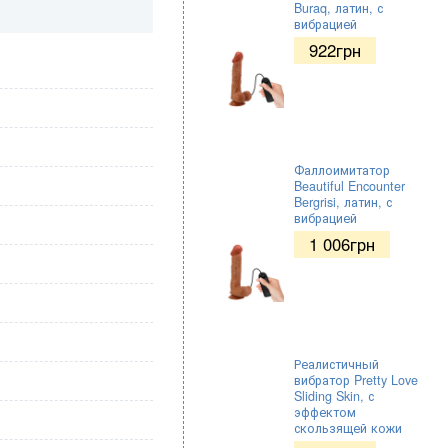
Buraq, латин, с
вибрацией
922
грн
Фаллоимитатор
Beautiful Encounter
Bergrisi, латин, с
вибрацией
1 006
грн
Реалистичный
вибратор Pretty Love
Sliding Skin, с
эффектом
скользящей кожи