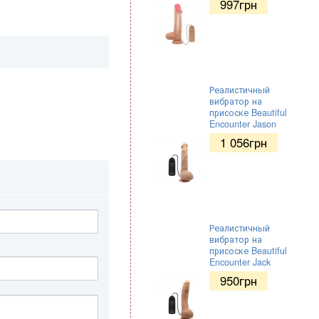
997
грн
Реалистичный
вибратор на
присоске Beautiful
Encounter Jason
1 056
грн
Реалистичный
вибратор на
присоске Beautiful
Encounter Jack
950
грн