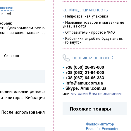
авнению
КОНФИДЕНЦИАЛЬНОСТЬ
пн-сб.
Непрозрачная упаковка
Названия товаров и магазина не
ноБанк
указываются
ть (
упаковываем все в
Отправитель - простое ФИО
ем название магазина,
Работники служб не будут знать,
что внутри
л
-
Силикон
ВОЗНИКЛИ ВОПРОСЫ?
+38 (050) 26-93-000
+38 (063) 21-94-000
+38 (067) 64-66-333
info@amur.com.ua
Skype: Amur.com.ua
ополнительный рельеф
или
мы сами Вам перезвоним
и клитора. Вибрация
Похожие товары
. После использования
Фаллоимитатор
Beautiful Encounter