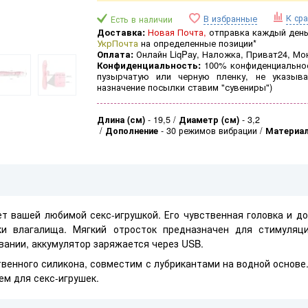
К ср
В избранные
Есть в наличии
Доставка:
Новая Почта,
отправка каждый день 
УкрПочта
на определенные позиции*
Оплата:
Онлайн LiqPay, Наложка, Приват24, Мо
Конфиденциальность:
100% конфиденциальнос
пузырчатую или черную пленку, не указыва
назначение посылки ставим "сувениры")
Длина (см)
-
19,5
Диаметр (см)
-
3,2
Дополнение
-
30 режимов вибрации
Материа
т вашей любимой секс-игрушкой. Его чувственная головка и д
ки влагалища. Мягкий отросток предназначен для стимуляци
вании, аккумулятор заряжается через USB.
твенного силикона, совместим с лубрикантами на водной основе
ем для секс-игрушек.