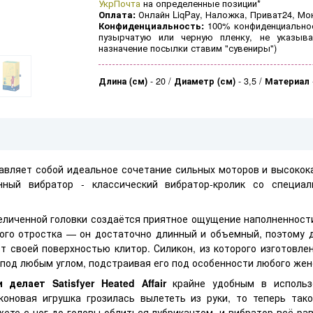
УкрПочта
на определенные позиции*
Оплата:
Онлайн LiqPay, Наложка, Приват24, Мо
Конфиденциальность:
100% конфиденциальнос
пузырчатую или черную пленку, не указыва
назначение посылки ставим "сувениры")
Длина (см)
-
20
Диаметр (см)
-
3,5
Материал
вляет собой идеальное сочетание сильных моторов и высокока
нный вибратор - классический вибратор-кролик со специа
величенной головки создаётся приятное ощущение наполненност
ого отростка — он достаточно длинный и объемный, поэтому д
т своей поверхностью клитор. Силикон, из которого изготовле
 под любым углом, подстраивая его под особенности любого жен
делает Satisfyer Heated Аffair
крайне удобным в использ
коновая игрушка грозилась вылететь из руки, то теперь тако
жете с ног до головы облиться лубрикантом, и вибратор всё ра