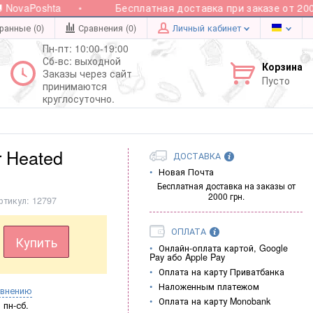
ovaPoshta
Бесплатная доставка при заказе от 2000 г
ранные (0)
Сравнения (
0
)
Личный кабинет
Пн-пт: 10:00-19:00
Сб-вс: выходной
Корзина
Заказы через сайт
Пусто
принимаются
круглосуточно.
r Heated
ДОСТАВКА
Новая Почта
Бесплатная доставка на заказы от
2000 грн.
ртикул:
12797
ОПЛАТА
Купить
Онлайн-оплата картой, Google
Pay або Apple Pay
Оплата на карту Приватбанка
Наложенным платежом
авнению
Оплата на карту Monobank
пн-сб.