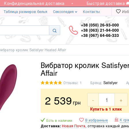
Конфиденциальная доставка
Быстрая доставка 🚚 N
Таблица размеров белья
Сексопедия
Контакты
Изб
+38 (050) 26-93-000
+38 (063) 21-94-000
+38 (067) 64-66-333
Вибратор кролик Satisfyer Heated Affair
Вибратор кролик Satisfye
Affair
Отзывы: 1
Бренд:
Satisfyer
А
2 539
-
+
грн
Купить в 1 клик
К ср
В избранные
Есть в наличии
Доставка:
Новая Почта,
отправка каждый день 