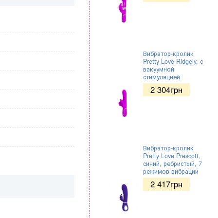
Вибратор-кролик
Pretty Love Ridgely, с
вакуумной
стимуляцией
2 304
грн
Вибратор-кролик
Pretty Love Prescott,
синий, ребристый, 7
режимов вибрации
2 417
грн