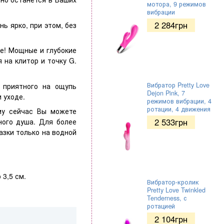
мотора, 9 режимов
вибрации
2 284
грн
ь ярко, при этом, без
ие! Мощные и глубокие
 на клитор и точку G.
Вибратор Pretty Love
 приятного на ощупь
Dejon Pink, 7
и уходе.
режимов вибрации, 4
ротации, 4 движения
му сейчас Вы можете
2 533
грн
ного душа. Для более
азки только на водной
 3,5 см.
Вибратор-кролик
Pretty Love Twinkled
Tenderness, с
ротацией
2 104
грн