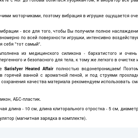
чими моторчиками, поэтому вибрация в игрушке ощущается очен
ибрации - все для того, чтобы Вы получили полное наслажден
номерно по всей поверхности игрушки, интенсивно воздействуя
я себя "тот самый".
ыполнена из медицинского силикона - бархатистого и очень
ергенного и безопасного для тела, к тому же легкого в очистке 
ке
Satisfyer Heated Аffair
полностью водонепроницаем! Поэто
в горячей ванной с ароматной пеной, и под струями прохлад
 сохранения качества материала рекомендуем использовать см
икон, АБС-пластик.
чая длина - 10 см, длина клиторального отростка - 5 см, диаметр
улятор (магнитная зарядка в комплекте).