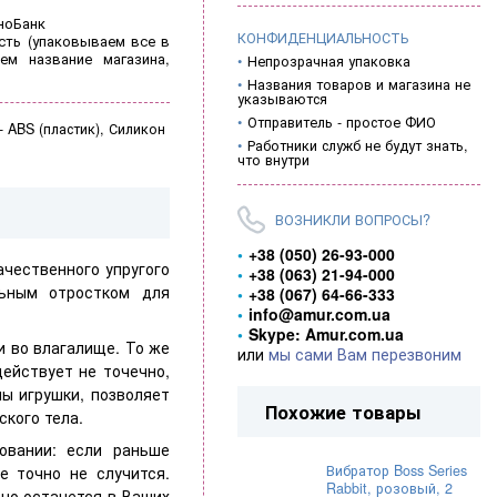
ноБанк
КОНФИДЕНЦИАЛЬНОСТЬ
ть (
упаковываем все в
ем название магазина,
Непрозрачная упаковка
Названия товаров и магазина не
указываются
Отправитель - простое ФИО
-
ABS (пластик), Силикон
Работники служб не будут знать,
что внутри
ВОЗНИКЛИ ВОПРОСЫ?
+38 (050) 26-93-000
чественного упругого
+38 (063) 21-94-000
льным отростком для
+38 (067) 64-66-333
info@amur.com.ua
Skype: Amur.com.ua
и во влагалище. То же
или
мы сами Вам перезвоним
ействует не точечно,
ны игрушки, позволяет
Похожие товары
ского тела.
овании: если раньше
Вибратор Boss Series
е точно не случится.
Rabbit, розовый, 2
вно останется в Ваших