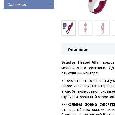
Садо-мазо
Описание
Satisfyer Heated Affair
предста
медицинского силикона. Да
стимуляции клитора.
За счёт толстого ствола и у
самое касается и клиторальн
а как бы полностью покрывае
гнуть клиторальный отросток
Уникальная форма рукоятки 
от переизбытка смазки сили
С рукояткой-петелькой Вы мо