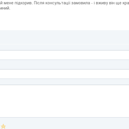
й мене підкорив. Після консультації замовила - і вживу він ще кр
мний.