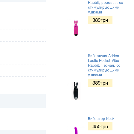
Rabbit, розовая, со
стимулирующими
ушками
389
грн
Вибропуля Adrien
Lastic Pocket Vibe
Rabbit, черная, со
стимулирующими
ушками
389
грн
Вибратор Beck
450
грн