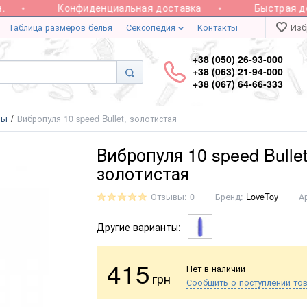
Конфиденциальная доставка
Быстрая дос
Таблица размеров белья
Сексопедия
Контакты
Изб
+38 (050) 26-93-000
+38 (063) 21-94-000
+38 (067) 64-66-333
ры
Вибропуля 10 speed Bullet, золотистая
Вибропуля 10 speed Bullet
золотистая
Отзывы: 0
Бренд:
LoveToy
А
Другие варианты:
415
Нет в наличии
грн
Сообщить о поступлении то