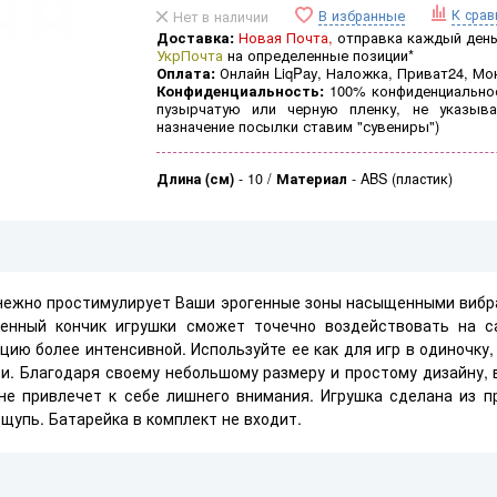
К сра
В избранные
Нет в наличии
Доставка:
Новая Почта,
отправка каждый день 
УкрПочта
на определенные позиции*
Оплата:
Онлайн LiqPay, Наложка, Приват24, Мо
Конфиденциальность:
100% конфиденциальнос
пузырчатую или черную пленку, не указыва
назначение посылки ставим "сувениры")
Длина (см)
-
10
Материал
-
ABS (пластик)
 нежно простимулирует Ваши эрогенные зоны насыщенными вибр
женный кончик игрушки сможет точечно воздействовать на с
цию более интенсивной. Используйте ее как для игр в одиночку, 
и. Благодаря своему небольшому размеру и простому дизайну,
е привлечет к себе лишнего внимания. Игрушка сделана из пр
ощупь. Батарейка в комплект не входит.