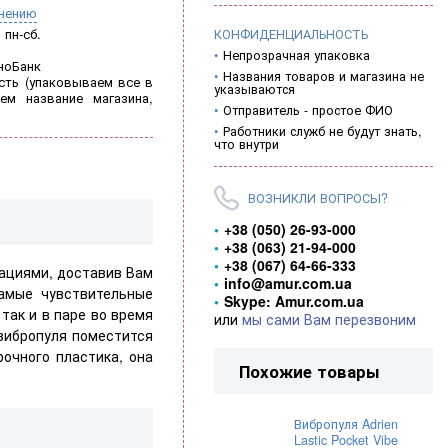
внению
пн-сб.
КОНФИДЕНЦИАЛЬНОСТЬ
Непрозрачная упаковка
ноБанк
Названия товаров и магазина не
ть (
упаковываем все в
указываются
ем название магазина,
Отправитель - простое ФИО
Работники служб не будут знать,
что внутри
ВОЗНИКЛИ ВОПРОСЫ?
+38 (050) 26-93-000
+38 (063) 21-94-000
+38 (067) 64-66-333
ациями, доставив Вам
info@amur.com.ua
амые чувствительные
Skype: Amur.com.ua
так и в паре во время
или
мы сами Вам перезвоним
 вибропуля поместится
очного пластика, она
Похожие товары
Вибропуля Adrien
Lastic Pocket Vibe