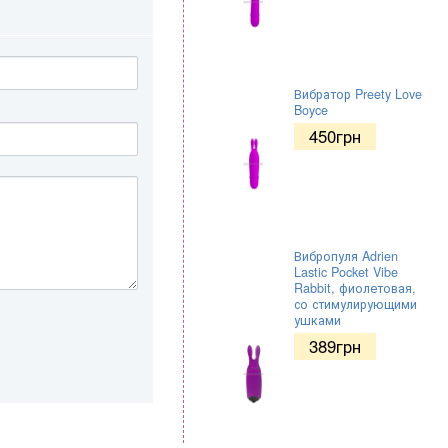
Вибратор Preety Love
Boyce
450
грн
Вибропуля Adrien
Lastic Pocket Vibe
Rabbit, фиолетовая,
со стимулирующими
ушками
389
грн