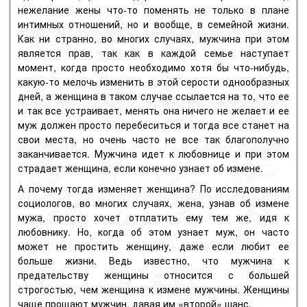
нежелание жены что-то поменять не только в плане
интимных отношений, но и вообще, в семейной жизни.
Как ни странно, во многих случаях, мужчина при этом
является прав, так как в каждой семье наступает
момент, когда просто необходимо хотя бы что-нибудь,
какую-то мелочь изменить в этой серости однообразных
дней, а женщина в таком случае ссылается на то, что ее
и так все устраивает, менять она ничего не желает и ее
муж должен просто перебеситься и тогда все станет на
свои места, но очень часто не все так благополучно
заканчивается. Мужчина идет к любовнице и при этом
страдает женщина, если конечно узнает об измене.
А почему тогда изменяет женщина? По исследованиям
социологов, во многих случаях, жена, узнав об измене
мужа, просто хочет отплатить ему тем же, идя к
любовнику. Но, когда об этом узнает муж, он часто
может не простить женщину, даже если любит ее
больше жизни. Ведь известно, что мужчина к
предательству женщины относится с большей
строгостью, чем женщина к измене мужчины. Женщины
чаще прощают мужчин, давая им «второй» шанс.