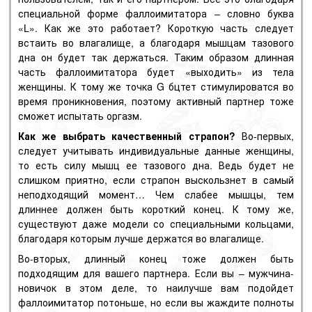
специальной форме фаллоимитатора – словно буква
«L». Как же это работает? Короткую часть следует
встаить во влагалище, а благодаря мышцам тазового
дна он будет так держаться. Таким образом длинная
часть фаллоимитатора будет «выходить» из тела
женщины. К тому же точка G бцтет стимулироватся во
время проникновения, поэтому активный партнер тоже
сможет испытать оргазм.
Как же выбрать качественный страпон?
Во-первых,
следует учитывать индивидуальные данные женщины,
то есть силу мышц ее тазового дна. Ведь будет не
слишком приятно, если страпон выскользнет в самый
неподходящий момент… Чем слабее мышцы, тем
длиннее должен быть короткий конец. К тому же,
существуют даже модели со специальными кольцами,
благодаря которым лучше держатся во влагалище.
Во-вторых, длинный конец тоже должен быть
подходящим для вашего партнера. Если вы – мужчина-
новичок в этом деле, то наилучше вам подойдет
фаллоимитатор потоньше, но если вы жаждите полноты