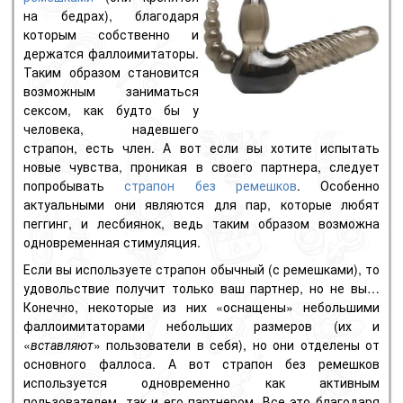
на бедрах), благодаря
которым собственно и
держатся фаллоимитаторы.
Таким образом становится
возможным заниматься
сексом, как будто бы у
человека, надевшего
страпон, есть член. А вот если вы хотите испытать
новые чувства, проникая в своего партнера, следует
попробывать
страпон без ремешков
. Особенно
актуальными они являются для пар, которые любят
пеггинг, и лесбиянок, ведь таким образом возможна
одновременная стимуляция.
Если вы используете страпон обычный (с ремешками), то
удовольствие получит только ваш партнер, но не вы…
Конечно, некоторые из них «оснащены» небольшими
фаллоимитаторами небольших размеров (их и
«
вставляют
» пользователи в себя), но они отделены от
основного фаллоса. А вот страпон без ремешков
используется одновременно как активным
пользователем, так и его партнером. Все это благодаря