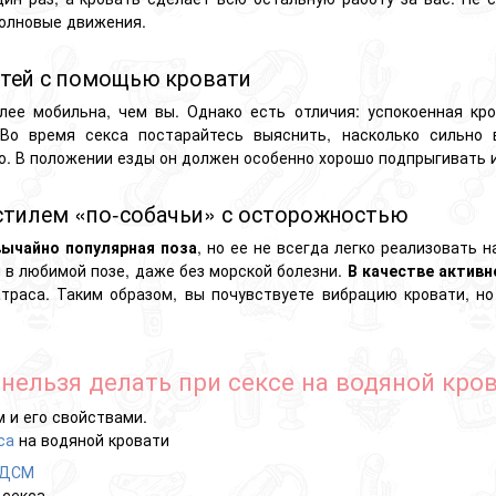
волновые движения.
стей с помощью кровати
лее мобильна, чем вы. Однако есть отличия: успокоенная к
Во время секса постарайтесь выяснить, насколько сильно 
о. В положении езды он должен особенно хорошо подпрыгивать 
стилем «по-собачьи» с осторожностью
ычайно популярная поза
, но ее не всегда легко реализовать 
в любимой позе, даже без морской болезни.
В качестве активн
траса. Таким образом, вы почувствуете вибрацию кровати, н
нельзя делать при сексе на водяной кро
 и его свойствами.
са
на водяной кровати
ДСМ
 секса