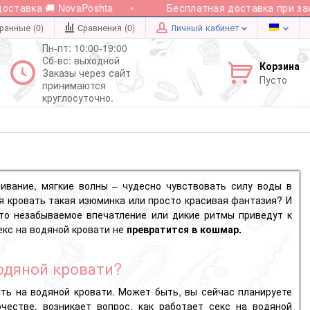
авка 🚚 NovaPoshta
Бесплатная доставка при заказе 
ранные (0)
Сравнения (
0
)
Личный кабинет
Пн-пт: 10:00-19:00
Сб-вс: выходной
Корзина
Заказы через сайт
Пусто
принимаются
круглосуточно.
ивание, мягкие волны – чудесно чувствовать силу воды в
я кровать такая изюминка или просто красивая фантазия? И
это незабываемое впечатление или дикие ритмы приведут к
екс на водяной кровати не
превратится в кошмар.
одяной кровати?
ть на водяной кровати. Может быть, вы сейчас планируете
честве, возникает вопрос, как работает секс на водяной