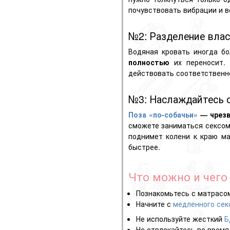
почувствовать вибрации и 
№2: Разделение вла
Водяная кровать иногда бо
полностью
их переносит. 
действовать соответственн
№3: Наслаждайтесь 
Поза «по-собачьи»
— чрезв
сможете заниматься сексом 
поднимет колени к краю ма
быстрее.
Что можно и чего 
Познакомьтесь с матрасом
Начните с
медленного сек
Не используйте жесткий
Б
Не отвлекайтесь во время