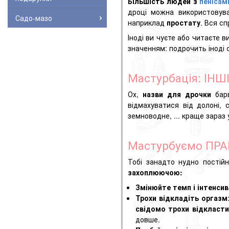
Більшість людей з
пенісам
дроці можна використовува
Садо-мазо
наприклад
простату
. Вся с
Іноді ви чуєте або читаєте в
значенням: подрочить іноді 
Мастурбація: ІН
Ох,
назви для дрочки
барв
відмахуватися від долоні, 
земноводне, ... краще зараз
Мастурбуємо ПР
Тобі занадто нудно постій
захоплюючою:
Змінюйте темп і інтенсив
Трохи відкладіть оргазм
свідомо трохи відкласти
довше.