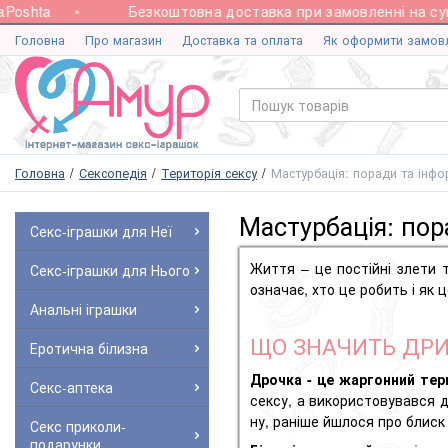
oshta
Безкоштовна доставка при замовленні на суму 
Головна
Про магазин
Доставка та оплата
Як оформити замов
Головна
Сексопедія
Територія сексу
Мастурбація: поради та інф
Мастурбація: пор
Секс-іграшки для Неї
Життя – це постійні злети 
Секс-іграшки для Нього
означає, хто це робить і як
Анальні іграшки
ЩО ЗНАЧИТЬ ДРИ
Еротична білизна
Дрочка - це жаргонний тер
Секс-аптека
сексу, а використовувався д
ну, раніше йшлося про блиск 
Секс приколи-
подарунки