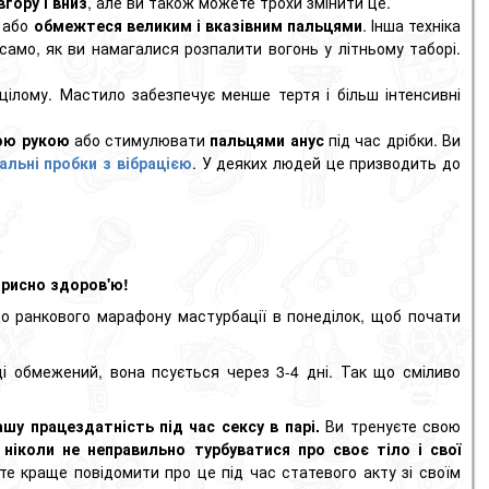
вгору і вниз
, але ви також можете трохи змінити це.
 або
обмежтеся великим і вказівним пальцями
. Інша техніка
 само, як ви намагалися розпалити вогонь у літньому таборі.
цілому. Мастило забезпечує менше тертя і більш інтенсивні
ою рукою
або стимулювати
пальцями
анус
під час дрібки. Ви
альні пробки з вібрацією
. У деяких людей це призводить до
рисно здоров'ю!
до ранкового марафону мастурбації в понеділок, щоб почати
ді обмежений, вона псується через 3-4 дні. Так що сміливо
шу працездатність під час сексу в парі.
Ви тренуєте свою
, ніколи не неправильно турбуватися про своє тіло і свої
те краще повідомити про це під час статевого акту зі своїм