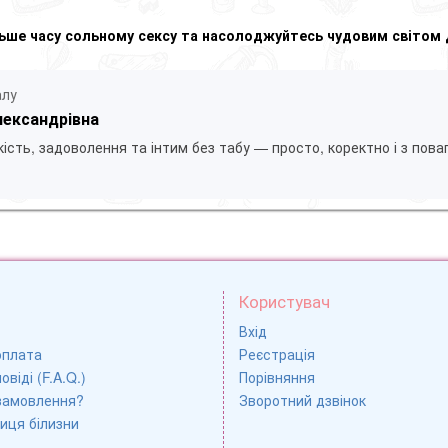
ільше часу сольному сексу та насолоджуйтесь чудовим світом 
алу
лександрівна
ість, задоволення та інтим без табу — просто, коректно і з пова
Користувач
Вхід
оплата
Реєстрація
овіді (F.A.Q.)
Порівняння
замовлення?
Зворотний дзвінок
иця білизни