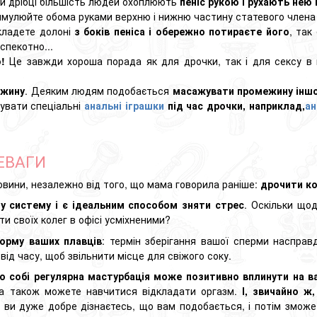
ри дрібці більшість людей охоплюють
пеніс рукою і рухають нею 
мулюйте обома руками верхню і нижню частину статевого члена
 кладете долоні
з боків пеніса і обережно потираєте його
, так
спекотно...
о!
Це завжди хороша порада як для дрочки, так і для сексу в 
ежину
. Деяким людям подобається
масажувати промежину інш
увати спеціальні
анальні іграшки
під час дрочки, наприклад,
ан
РЕВАГИ
овини, незалежно від того, що мама говорила раніше:
дрочити ко
у систему і є ідеальним способом зняти стрес
. Оскільки що
и своїх колег в офісі усміхненими?
орму ваших плавців
: термін зберігання вашої сперми насправ
від часу, щоб звільнити місце для свіжого соку.
о собі регулярна мастурбація може позитивно вплинути на ва
 а також можете навчитися відкладати оргазм.
І, звичайно ж
 ви дуже добре дізнаєтесь, що вам подобається, і потім зможе