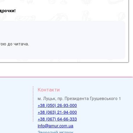
дрочки!
гою до читача.
Контакти
м. Луцьк, пр. Президента Грушевського 1
+38 (050) 26-93-000
+38 (063) 21-94-000
+38 (067) 64-66-333
info@amur.com.ua
Зворотній зв'язок