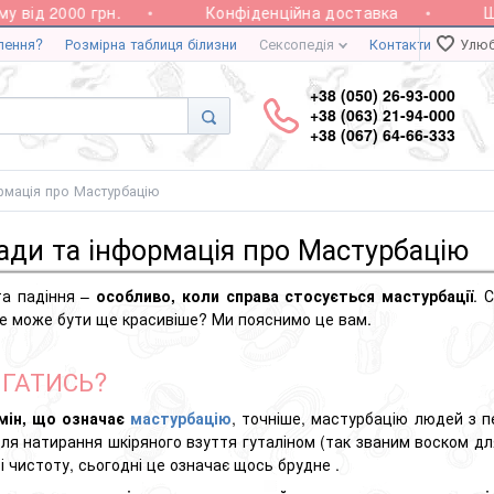
від 2000 грн.
Конфіденційна доставка
Шви
лення?
Розмірна таблиця білизни
Сексопедія
Контакти
Улюб
+38 (050) 26-93-000
+38 (063) 21-94-000
+38 (067) 64-66-333
ормація про Мастурбацію
ади та інформація про Мастурбацію
та падіння –
особливо, коли справа стосується
мастурбації
. 
 це може бути ще красивіше? Ми пояснимо це вам.
ГАТИСЬ?
мін, що означає
мастурбацію
, точніше, мастурбацію людей з п
ля натирання шкіряного взуття гуталіном (так званим воском для
і чистоту, сьогодні це означає щось брудне .