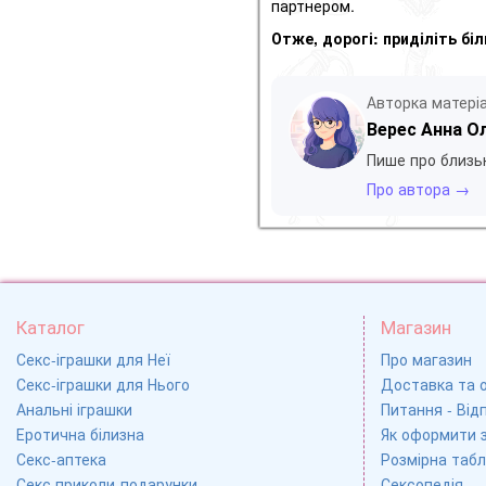
партнером.
Отже, дорогі: приділіть б
Авторка матері
Верес Анна О
Пише про близьк
Про автора →
Каталог
Магазин
Секс-іграшки для Неї
Про магазин
Секс-іграшки для Нього
Доставка та 
Анальні іграшки
Питання - Відп
Еротична білизна
Як оформити 
Секс-аптека
Розмірна табл
Секс приколи-подарунки
Сексопедія