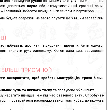
іса або проводячи рукою по всьому члену
. У той же час при
кож дивляться
порно
або стимулюють інші ерогенні зони,
– і зазвичай набагато швидше, ніж сексом із партнером.
Але будьте обережні, не варто плутати це з іншим застарілим
ЦІЇ
астурбувати
,
дрочити
(відходити),
дрочити
, бити одного,
Віллі, тиснути руку одноокому, Юрген давиться, задушивши
 БІЛЬШ ПРИЄМНОЇ?
ете використати, щоб зробити мастурбацію трохи більш
вільних рухів та ніжного тиску
та поступово збільшуйте.
зму набагато швидше, ніж під час
статевого акту
.
Спробуйте
 місці і постарайтеся насолоджуватися мастурбацією якомога