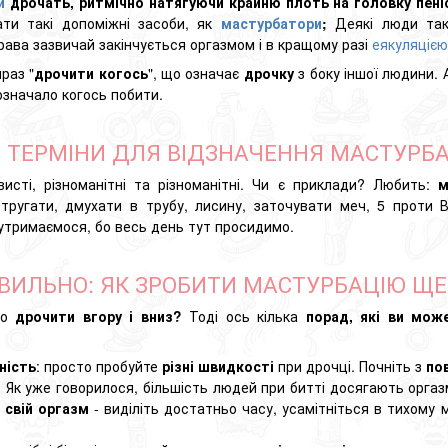
и
дрочать, ритмічно натягуючи
крайню плоть
на головку пен
ти такі допоміжні засоби, як
мастурбатори
;
Деякі люди та
права зазвичай закінчується оргазмом
і
в кращому разі
еякуляцією
ираз "
дрочити когось
", що означає
дрочку
з боку іншої людини. 
означало когось побити.
ШІ ТЕРМІНИ ДЛЯ ВІДЗНАЧЕННЯ МАСТУРБА
исті, різноманітні та різноманітні. Чи є приклади? Любить:
м
стругати, дмухати в трубу, лисину, заточувати меч, 5 проти 
 утримаємося, бо весь день тут просидимо.
АВИЛЬНО: ЯК ЗРОБИТИ МАСТУРБАЦІЮ ЩЕ
но
дрочити вгору і вниз?
Тоді ось кілька
порад, які ви мож
ність
: просто пробуйте
різні швидкості
при дрочці. Почніть з
по
: Як уже говорилося, більшість людей при битті досягають орга
 свій оргазм
- виділіть достатньо часу, усамітніться в тихому