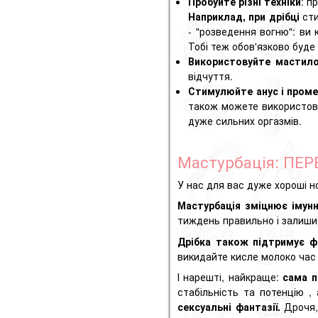
Пробуйте різні техніки
: п
Наприклад, при дрібці
сти
- "розведення вогню": ви
Тобі теж обов'язково буде 
Використовуйте мастил
відчуття
.
Стимулюйте анус і пром
також можете використов
дуже сильних оргазмів.
Мастурбація: ПЕ
У нас для вас дуже хороші н
Мастурбація зміцнює імунн
тиждень правильно і залишит
Дрібка також підтримує ф
викидайте кисле молоко час 
І нарешті, найкраще:
сама п
стабільність та
потенцію
,
сексуальні фантазії.
Дрочя,