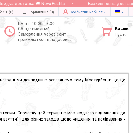
дка доставка 🚚 NovaPoshta
Безкоштовна доставка п
лені (0)
Порівняння (
0
)
Особистий кабінет
Пн-пт: 10:00-19:00
Кошик
Сб-нд: вихідний
Замовлення через сайт
Пусто
приймаються цілодобово.
Сьогодні ми докладніше розглянемо тему Мастурбації
: що це
енісами. Спочатку цей термін не мав жодного відношення до
 взуття) і для різних заходів щодо чищення та полірування -