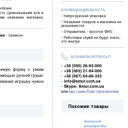
ноБанк
КОНФИДЕНЦИАЛЬНОСТЬ
ть (
упаковываем все в
Непрозрачная упаковка
ем название магазина,
Названия товаров и магазина не
указываются
Отправитель - простое ФИО
иал
-
Силикон
Работники служб не будут знать,
что внутри
ВОЗНИКЛИ ВОПРОСЫ?
+38 (050) 26-93-000
аемую форму с узким
+38 (063) 21-94-000
помощью ручной груши.
+38 (067) 64-66-333
info@amur.com.ua
зования игрушку нужно
Skype: Amur.com.ua
или
мы сами Вам перезвоним
Похожие товары
Анальный
расширитель