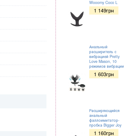
Wooomy Coco L
1 149
грн
Анальный
расширитель с
вибрацией Pretty
Love Mason, 10
режимов вибрации
1 603
грн
Расширяющийся
анальный
фаллоимитатор-
пробка Bigger Joy
1 160
грн