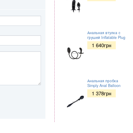
Анальная втулка с
грушей Inflatable Plug
1 640
грн
Анальная пробка
Simply Anal Balloon
1 378
грн