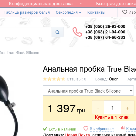
Конфиденциальная доставка
Быстрая доставка 
Таблица размеров белья
Сексопедия
Контакты
Изб
+38 (050) 26-93-000
+38 (063) 21-94-000
+38 (067) 64-66-333
ка True Black Silicone
Анальная пробка True Blac
Отзывы: 0
Бренд:
Orion
Арти
1 397
-
+
грн
Купить в 1 клик
К ср
В избранные
Есть в наличии
Доставка:
Новая Почта,
отправка каждый день 