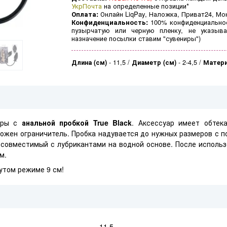
УкрПочта
на определенные позиции*
Оплата:
Онлайн LiqPay, Наложка, Приват24, Мо
Конфиденциальность:
100% конфиденциальнос
пузырчатую или черную пленку, не указыва
назначение посылки ставим "сувениры")
Длина (см)
-
11,5
Диаметр (см)
-
2-4,5
Матер
игры с
анальной пробкой True Black
. Аксессуар имеет обтек
ложен ограничитель. Пробка надувается до нужных размеров с 
 совместимый с лубрикантами на водной основе. После исполь
м.
утом режиме 9 см!
11,5