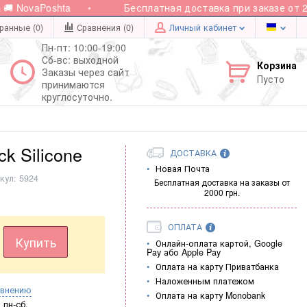
 NovaPoshta
Бесплатная доставка при заказе от 200
ранные (0)
Сравнения (
0
)
Личный кабинет
Пн-пт: 10:00-19:00
Сб-вс: выходной
Корзина
Заказы через сайт
Пусто
принимаются
круглосуточно.
k Silicone
ДОСТАВКА
Новая Почта
кул:
5924
Бесплатная доставка на заказы от
2000 грн.
ОПЛАТА
Купить
Онлайн-оплата картой, Google
Pay або Apple Pay
Оплата на карту Приватбанка
Наложенным платежом
авнению
Оплата на карту Monobank
пн-сб.