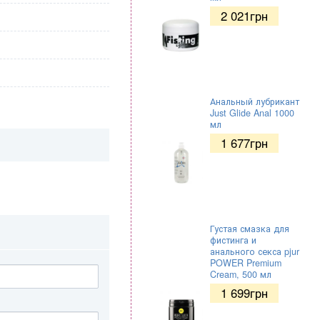
2 021
грн
Анальный лубрикант
Just Glide Anal 1000
мл
1 677
грн
Густая смазка для
фистинга и
анального секса pjur
POWER Premium
Cream, 500 мл
1 699
грн