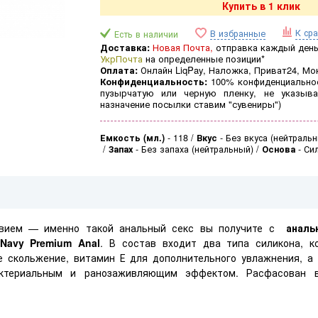
Купить в 1 клик
К ср
В избранные
Есть в наличии
Доставка:
Новая Почта,
отправка каждый день 
УкрПочта
на определенные позиции*
Оплата:
Онлайн LiqPay, Наложка, Приват24, Мо
Конфиденциальность:
100% конфиденциальнос
пузырчатую или черную пленку, не указыва
назначение посылки ставим "сувениры")
Емкость (мл.)
-
118
Вкус
-
Без вкуса (нейтраль
Запах
-
Без запаха (нейтральный)
Основа
-
Си
ствием — именно такой анальный секс вы получите с
аналь
Navy Premium Anal
. В состав входит два типа силикона, к
е скольжение, витамин Е для дополнительного увлажнения, а
бактериальным и ранозаживляющим эффектом. Расфасован 