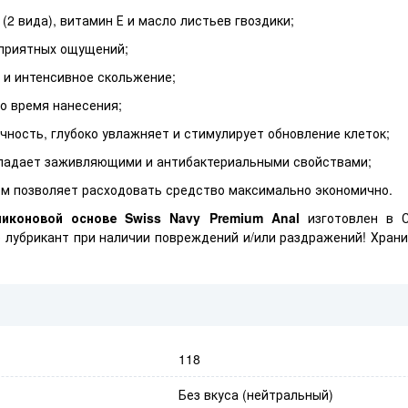
(2 вида), витамин Е и масло листьев гвоздики;
 приятных ощущений;
 и интенсивное скольжение;
во время нанесения;
чность, глубоко увлажняет и стимулирует обновление клеток;
бладает заживляющими и антибактериальными свойствами;
ом позволяет расходовать средство максимально экономично.
ликоновой основе Swiss Navy Premium Anal
изготовлен в С
е лубрикант при наличии повреждений и/или раздражений! Хран
118
Без вкуса (нейтральный)