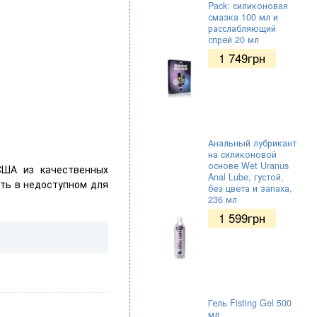
Pack: силиконовая
смазка 100 мл и
расслабляющий
спрей 20 мл
1 749
грн
Анальный лубрикант
на силиконовой
основе Wet Uranus
ША из качественных
Anal Lube, густой,
ить в недоступном для
без цвета и запаха,
236 мл
1 599
грн
Гель Fisting Gel 500
мл