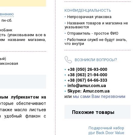
КОНФИДЕНЦИАЛЬНОСТЬ
авнению
Непрозрачная упаковка
пн-сб.
Названия товаров и магазина не
указываются
ноБанк
Отправитель - простое ФИО
ть (
упаковываем все в
ем название магазина,
Работники служб не будут знать,
что внутри
ный)
ВОЗНИКЛИ ВОПРОСЫ?
ликоновая
+38 (050) 26-93-000
+38 (063) 21-94-000
+38 (067) 64-66-333
info@amur.com.ua
Skype: Amur.com.ua
или
мы сами Вам перезвоним
ным лубрикантом на
оторые обеспечивают
 также масло листьев
Похожие товары
в удобный флакон с
Подарочный набор
pjur Back Door Value