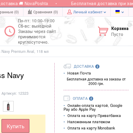
тавка 🚚 NovaPoshta
Бесплатная доставка при заказе
ранные (0)
Сравнения (
0
)
Личный кабинет
Пн-пт: 10:00-19:00
Сб-вс: выходной
Корзина
Заказы через сайт
Пусто
принимаются
круглосуточно.
 Navy Premium Anal, 118 мл
ДОСТАВКА
ss Navy
Новая Почта
Бесплатная доставка на заказы от
2000 грн.
Артикул:
12323
ОПЛАТА
Онлайн-оплата картой, Google
Pay або Apple Pay
Оплата на карту Приватбанка
Наложенным платежом
Купить
Оплата на карту Monobank