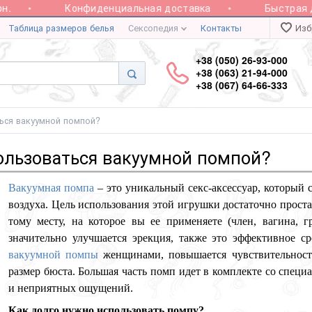
.
Конфиденциальная доставка
Быстрая до
Таблица размеров белья
Сексопедия
Контакты
Изб
+38 (050) 26-93-000
+38 (063) 21-94-000
+38 (067) 64-66-333
ься вакуумной помпой?
ользоваться вакуумной помпой?
Вакуумная помпа
– это уникальный секс-аксессуар, который 
воздуха. Цель использования этой игрушки достаточно прос
тому месту, на которое вы ее применяете (член, вагина, 
значительно улучшается эрекция, также это эффективное 
вакуумной помпы
женщинами, повышается чувствительност
размер бюста. Большая часть помп идет в комплекте со спе
и неприятных ощущений.
Как долго нужно использовать помпу?