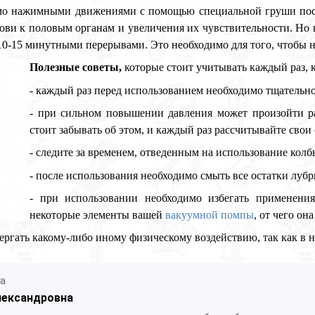
мо нажимными движениями с помощью специальной груши пост
ви к половым органам и увеличения их чувствительности. Но н
с 10-15 минутными перерывами. Это необходимо для того, чтобы
Полезные советы,
которые стоит учитывать каждый раз, 
- каждый раз перед использованием необходимо тщательн
- при сильном повышении давления может произойти ра
стоит забывать об этом, и каждый раз рассчитывайте сво
- следите за временем, отведенным на использование кол
- после использования необходимо смыть все остатки лубр
- при использовании необходимо избегать применени
некоторые элементы вашей
вакуумной помпы
, от чего он
двергать какому-либо иному физическому воздействию, так как в
ла
лександровна