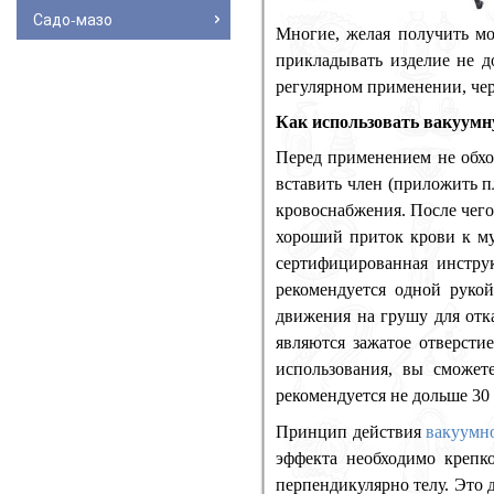
Садо-мазо
Многие, желая получить м
прикладывать изделие не д
регулярном применении, чере
Как использовать вакуум
Перед применением не обхо
вставить член (приложить п
кровоснабжения. После чего
хороший приток крови к м
сертифицированная инстру
рекомендуется одной руко
движения на грушу для отк
являются зажатое отверсти
использования, вы сможет
рекомендуется не дольше 30 
Принцип действия
вакуумн
эффекта необходимо крепк
перпендикулярно телу. Это д