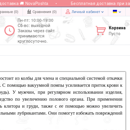
ставка 🚚 NovaPoshta
Бесплатная доставка при зака
ранные (0)
Сравнения (
0
)
Личный кабинет
Пн-пт: 10:00-19:00
Сб-вс: выходной
Корзина
Заказы через сайт
Пусто
принимаются
круглосуточно.
состоит из колбы для члена и специальной системой откачки
та. С помощью вакуумной помпы усиливается приток крови к
грудь). У мужчин, при регулярном использовании изделия,
средство по увеличению полового органа. При применении
ь клитора и груди, также с ее помощью можно увеличить
циальными лубрикантами. Они помогут избежать повреждений