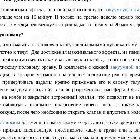
олниеносный эффект, неправильно используют
вакуумную пом
ольше чем на 10 минут. И только на третью неделю можно ис
з 1,5 месяца рекомендуется прикладывать помпу на 20 минут, дв
ную помпу?
димо смазать пластиковую колбу специальными лубрикантами, 
лотно к телу). Для достижения максимального эффекта, на пен
 необходимо начать откачивать воздух из колбы, чтобы постепен
ужскому половому органу. В комплекте с каждой
вакуумной п
кция, в которой указанно правильное положение рук во врем
й придерживать изделия крепко прижимать его к своему тел
ачки воздуха и создания в колбе разряженной атмосферы. Обяз
е на колбе и закрытый встроенный клапан, что позволит не н
е наблюдать несильное покраснение своего члена, а также 
секунд, после чего необходимо открыть клапан и впустить в колб
ой помпы
для женщин имеет схожие черты, но в то же время и 
о прижать специальную пластиковую чашу к груди или к вне
елается для того, чтобы создать максимально приемлемые услови