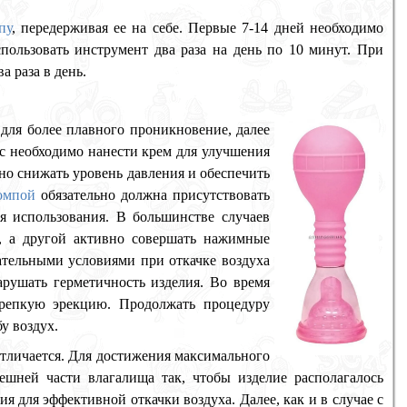
пу
, передерживая ее на себе. Первые 7-14 дней необходимо
пользовать инструмент два раза на день по 10 минут. При
а раза в день.
для более плавного проникновение, далее
ис необходимо нанести крем для улучшения
но снижать уровень давления и обеспечить
омпой
обязательно должна присутствовать
я использования. В большинстве случаев
у, а другой активно совершать нажимные
ательными условиями при откачке воздуха
арушать герметичность изделия. Во время
крепкую эрекцию. Продолжать процедуру
у воздух.
отличается. Для достижения максимального
шней части влагалища так, чтобы изделие располагалось
я для эффективной откачки воздуха. Далее, как и в случае с