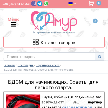
0
+38 (067) 64-66-333
Меню
0
Меню
Каталог товаров
Главная
Сексопедия
Территория секса
БДСМ для начинающих. Советы для легкого старта.
БДСМ для начинающих. Советы для
легкого старта.
Кнуты, избиения и подчинение вас
возбуждают?
Ваш партнер
увлекается
садомазохизмом
, и
вы