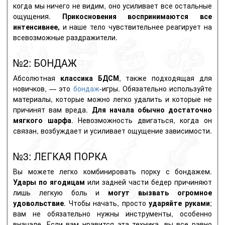
когда мы ничего не видим, оно усиливает все остальные
ощущения.
Прикосновения воспринимаются все
интенсивнее,
и наше тело чувствительнее реагирует на
всевозможные раздражители.
№2: БОНДАЖ
Абсолютная
классика БДСМ
, также подходящая для
новичков, — это
бондаж
-игры
. Обязательно используйте
материалы, которые можно легко удалить и которые не
причинят вам вреда.
Для начала обычно достаточно
мягкого шарфа
. Невозможность двигаться, когда он
связан, возбуждает и усиливает ощущение зависимости.
№3: ЛЕГКАЯ ПОРКА
Вы можете легко комбинировать порку
с бондажем.
Удары по ягодицам
или задней части бедер причиняют
лишь легкую боль и
могут вызвать огромное
удовольствие
. Чтобы начать, просто
ударяйте руками
;
вам не обязательно нужны инструменты, особенно
вначале. Если вам нравится эта техника, вы все равно