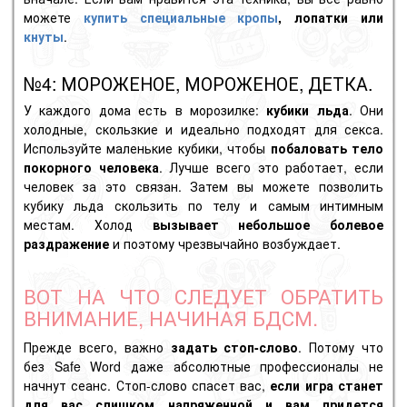
можете
купить
специальные
кропы
,
лопатки
или
кнуты
.
№4: МОРОЖЕНОЕ, МОРОЖЕНОЕ, ДЕТКА.
У каждого дома есть в морозилке:
кубики льда
. Они
холодные, скользкие и идеально подходят для секса.
Используйте маленькие кубики, чтобы
побаловать тело
покорного человека
. Лучше всего это работает, если
человек за это связан. Затем вы можете позволить
кубику льда скользить по телу и самым интимным
местам. Холод
вызывает небольшое болевое
раздражение
и поэтому чрезвычайно возбуждает.
ВОТ НА ЧТО СЛЕДУЕТ ОБРАТИТЬ
ВНИМАНИЕ, НАЧИНАЯ БДСМ.
Прежде всего, важно
задать
стоп
-слово
. Потому что
без Safe Word даже абсолютные профессионалы не
начнут сеанс. Стоп-слово спасет вас,
если игра станет
для вас слишком напряженной и вам придется