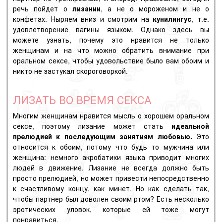
речь пойдет о
лизании
, а не о мороженом и не о
конфетах.
Ныряем вниз и смотрим на
кунилингус
, т.е.
удовлетворение
вагины
языком.
Однако здесь вы
можете узнать, почему это нравится не только
женщинам и на что можно обратить внимание при
оральном сексе, чтобы удовольствие было вам обоим и
никто не застукал скороговоркой.
ЛИЗАТЬ ВО ВРЕМЯ СЕКСА
Многим женщинам нравится мысль о хорошем
оральном
сексе
, поэтому лизание
может стать
идеальной
прелюдией к последующим занятиям любовью.
Это
относится к обоим, потому что будь то мужчина или
женщина: немного акробатики языка приводит многих
людей в движение.
Лизание не всегда должно быть
просто прелюдией, но может привести непосредственно
к счастливому концу, как минет.
Но как сделать так,
чтобы партнер был доволен своим ртом?
Есть несколько
эротических уловок, которые ей тоже могут
понравиться.