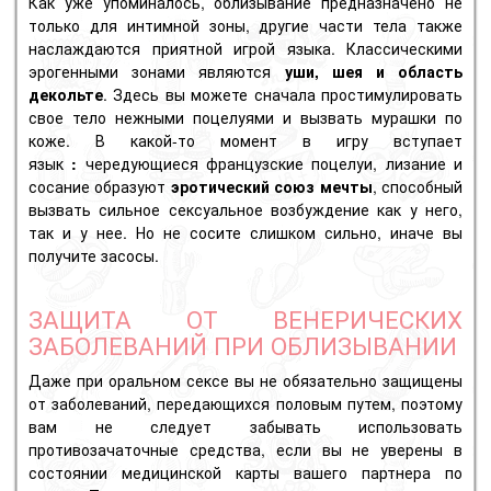
Как уже упоминалось, облизывание предназначено не
только для интимной зоны, другие части тела также
наслаждаются приятной игрой языка.
Классическими
эрогенными зонами являются
уши, шея и область
декольте
.
Здесь вы можете сначала простимулировать
свое тело нежными поцелуями и вызвать мурашки по
коже.
В какой-то момент в игру вступает
язык
:
чередующиеся французские поцелуи, лизание и
сосание образуют
эротический союз мечты
, способный
вызвать сильное сексуальное возбуждение как у него,
так и у нее.
Но не сосите слишком сильно, иначе вы
получите засосы.
ЗАЩИТА ОТ ВЕНЕРИЧЕСКИХ
ЗАБОЛЕВАНИЙ ПРИ ОБЛИЗЫВАНИИ
Даже при оральном сексе вы не обязательно защищены
от заболеваний, передающихся половым путем, поэтому
вам не следует забывать использовать
противозачаточные средства, если вы не уверены в
состоянии медицинской карты вашего партнера по