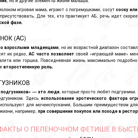
ник
, но и другие элементы жизни малыша.
олоком игровая мама, играют с погремушками, сосут
соску или
 присутствовать. Для тех, кто практикует АБ, речь идет скоре
ской фазе.
НОК (AC)
со взрослыми младенцами
, но их возрастной диапазон составл
сят их редко,
АС часто позволяет
своей «играющей маме» меня
алета или горшка. Повседневная жизнь максимально подробно
ке
второстепенную роль.
ГУЗНИКОВ
 подгузников» — это люди
, которые просто любят подгузники.
одгузником. Здесь
использование эротического фактора огр
 используют для мочеиспускания. Большим преимуществом для 
 жизни, например,
при совершении покупок или походе в рестор
АКТЫ О ПЕЛЕНОЧНОМ ФЕТИШЕ В БЫСТ