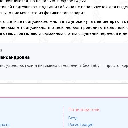
е появляются, но не только, в сфере БДСМ.
тишей подгузников, подгузник обычно не используется для выде
зны, о них мало кто из фетишистов говорит.
и о фетише
подгузников,
многие из упомянутых выше практик
детьми в подгузниках, и здесь нельзя проводить параллели 
ии самостоятельно
и связанном с этим ощущении переноса в де
ла
лександровна
ти, удовольствии и интимных отношениях без табу — просто, кор
Пользователь
Вход
плата
Регистрация