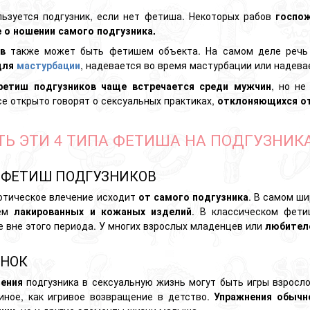
ьзуется подгузник, если нет фетиша. Некоторых рабов
госпо
е о ношении самого подгузника.
в
также может быть фетишем объекта. На самом деле речь и
для
мастурбации
, надевается во время мастурбации или надева
фетиш подгузников чаще встречается среди мужчин
, но не
се открыто говорят о сексуальных практиках,
отклоняющихся от
Ь ЭТИ 4 ТИПА ФЕТИША НА ПОДГУЗНИК
Й ФЕТИШ ПОДГУЗНИКОВ
отическое влечение исходит
от самого подгузника
. В самом ш
ием
лакированных и кожаных изделий
. В классическом фет
е вне этого периода. У многих взрослых младенцев или
любител
ЕНОК
ения
подгузника в сексуальную жизнь могут быть игры взросло
 иное, как игривое возвращение в детство.
Упражнения обычн