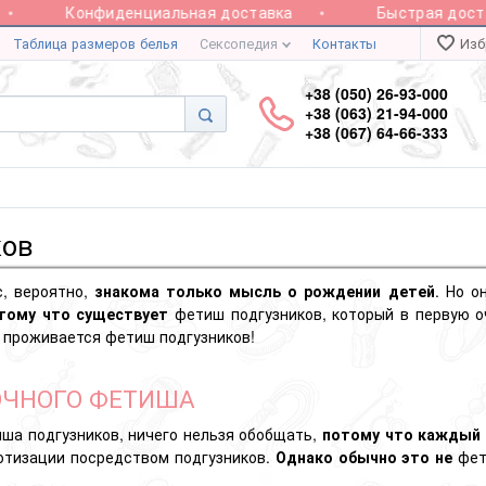
Конфиденциальная доставка
Быстрая доставк
Таблица размеров белья
Сексопедия
Контакты
Изб
+38 (050) 26-93-000
+38 (063) 21-94-000
+38 (067) 64-66-333
ков
с, вероятно,
знакома только мысль о рождении детей
. Но о
тому что существует
фетиш подгузников, который в первую 
ак проживается фетиш подгузников!
ОЧНОГО ФЕТИША
ша подгузников, ничего нельзя обобщать,
потому что каждый 
ротизации посредством подгузников.
Однако обычно это не
фети