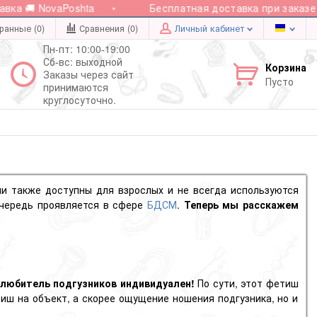
а 🚚 NovaPoshta
Бесплатная доставка при заказе от
ранные (0)
Сравнения (
0
)
Личный кабинет
Пн-пт: 10:00-19:00
Сб-вс: выходной
Корзина
Заказы через сайт
Пусто
принимаются
круглосуточно.
ни также доступны для взрослых и не всегда используются
очередь проявляется в сфере
БДСМ
.
Теперь мы расскажем
любитель подгузников индивидуален!
По сути, этот
фетиш
ш на объект, а скорее ощущение ношения подгузника, но и