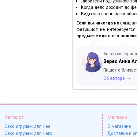
Любители подгузников тож
Когда дело доходит до фе
Виды игр очень разнообра
Если вы никогда не
слышал
фетишист не интересуется 
предмете или о его ношен
Автор материа
Верес Анна А
Пишет о близос
Об авторе →
Каталог
Магазин
Секс-игрушки для Нее
О магазине
Секс-игрушки для Него
Доставка и о