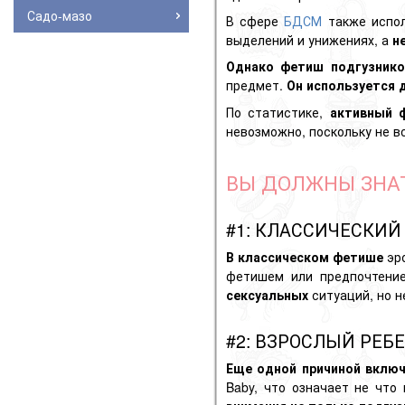
Садо-мазо
В сфере
БДСМ
также испол
выделений и унижениях, а
н
Однако фетиш подгузнико
предмет.
Он
используется 
По статистике,
активный 
невозможно, поскольку не в
ВЫ ДОЛЖНЫ ЗНАТ
#1: КЛАССИЧЕСКИ
В классическом фетише
эр
фетишем или предпочтен
сексуальных
ситуаций, но н
#2: ВЗРОСЛЫЙ РЕБ
Еще одной причиной включ
Baby, что означает не что