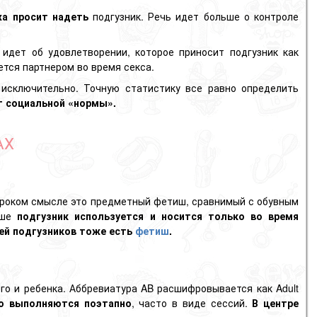
жа
просит
надеть
подгузник. Речь идет больше о контроле
дет об удовлетворении, которое приносит подгузник как
ется партнером во время секса.
 исключительно. Точную статистику все равно определить
 социальной «нормы».
АХ
ироком смысле это предметный фетиш, сравнимый с обувным
ише
подгузник используется и носится только во время
ей подгузников тоже есть
фетиш
.
го и ребенка. Аббревиатура AB расшифровывается как Adult
о выполняются поэтапно
, часто в виде сессий.
В центре