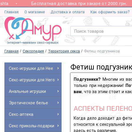
ta
Бесплатная доставка при заказе от 2000 грн.
Главная
О магазине
Доставка и оплата
Как оформить заказ?
Главная
Сексопедия
Территория секса
Фетиш подгузников
Фетиш подгузни
Секс-игрушки для Нее
Подгузники?
Многим из ва
Секс-игрушки для Него
только при недержании!
По
Анальные игрушки
вам
, что за этим стоит и к
Эротическое белье
АСПЕКТЫ ПЕЛЕН
Секс-аптека
Когда дело доходит до фети
относится к сексуальной э
Секс приколы-подарки
здесь есть различия.