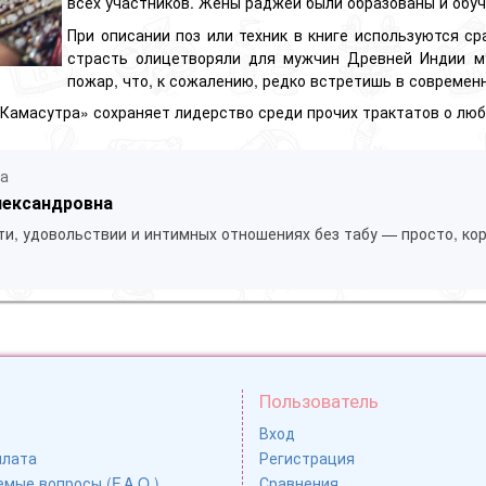
всех участников. Жены раджей были образованы и обуч
При описании поз или техник в книге используются ср
страсть олицетворяли для мужчин Древней Индии м
пожар, что, к сожалению, редко встретишь в современ
«Камасутра» сохраняет лидерство среди прочих трактатов о люб
ла
лександровна
ти, удовольствии и интимных отношениях без табу — просто, кор
Пользователь
Вход
плата
Регистрация
мые вопросы (F.A.Q.)
Сравнения