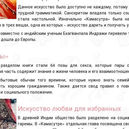
Данное искусство было доступно не каждому, потому 
трудной грамматикой. Санскритом владела только со
стала настольной. Изначально «Камасутра» была н
 в трех вещах, одна из которых – искусство дарить и получать 
совместно с индийским ученым Бхагванлала Индражи перевели т
 дошла до Европы.
ры»
разделом книги стали 64 позы для секса, которые пары с
я часть содержит знания о жизни человека и его взаимоотноше
 бытовые обычаи того времени, которые нужно знать семе
ть хорошим гражданином. Также дается свод правил о пов
 и социального положения.
Искусство любви для избранных
В древней Индии общество было разделено на соци
гаремы. В «Камасутре» отдельная глава посвящена св