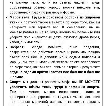
на размер тела, но и на размер чашки - грудь
родственниц обычно хорошо портит внешний вид
собственной груди по размеру и форме.
Масса тела
:
Грудь в основном состоит из жировой
ткани
и поэтому также меняется по мере того, как вы
набираете или теряете вес. К сожалению, вы не
можете повлиять на то, куда именно вы положите или
уберете жир - некоторые даже сжигают дрова перед
избой, снимая его...
Возраст
: Всегда помните, юные создания,
разрушительное действие времени рано или поздно
съест всех нас. В дополнение к седым волосам и
морщинам, ткань молочной железы также ослабевает
по мере того, как мы становимся старше - результат:
грудь с годами притягивается все больше и больше
к земле.
Спорт
: мы должны развеять миф:
вы НЕ МОЖЕТЕ
увеличить объем ткани груди с помощью спорта.
Тем не менее, можно использовать силовые
тренировки для укрепления грудных мышц, лежащих
под тканью молочной железы, что может создать