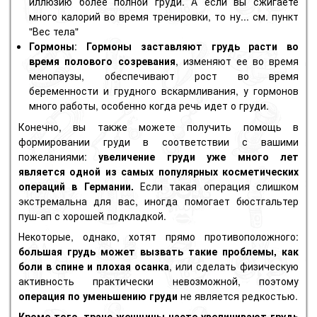
иллюзию более полной груди. А если вы сжигаете
много калорий во время тренировки, то ну... см. пункт
"Вес тела"
Гормоны
:
Гормоны заставляют грудь расти во
время полового созревания
, изменяют ее во время
менопаузы, обеспечивают рост во время
беременности и грудного вскармливания, у гормонов
много работы, особенно когда речь идет о груди.
Конечно, вы также можете получить помощь в
формировании груди в соответствии с вашими
пожеланиями:
увеличение груди уже много лет
является одной из самых популярных косметических
операций в Германии.
Если такая операция слишком
экстремальна для вас, иногда помогает
бюстгальтер
пуш-ап
с хорошей подкладкой.
Некоторые, однако, хотят прямо противоположного:
большая грудь может вызвать такие проблемы, как
боли в спине и плохая осанка
, или сделать физическую
активность практически невозможной, поэтому
операция по уменьшению груди
не является редкостью.
Кроме того, транс-женщины часто увеличивают грудь