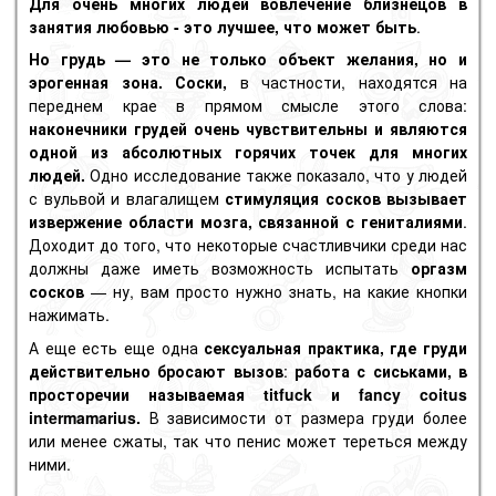
Для очень многих людей вовлечение близнецов в
занятия любовью - это лучшее, что может быть
.
Но грудь — это не только объект желания, но и
эрогенная зона
.
Соски,
в частности, находятся на
переднем крае в прямом смысле этого слова:
наконечники грудей очень чувствительны и являются
одной из абсолютных горячих точек для многих
людей.
Одно исследование также показало, что у людей
с вульвой и
влагалищем
стимуляция сосков
вызывает
извержение
области мозга, связанной с гениталиями
.
Доходит до того, что некоторые счастливчики среди нас
должны даже иметь возможность испытать
оргазм
сосков
— ну, вам просто нужно знать, на какие кнопки
нажимать.
А еще есть еще одна
сексуальная практика, где груди
действительно бросают вызов
:
работа с сиськами, в
просторечии называемая
titfuck
и fancy coitus
intermamarius.
В зависимости от размера груди более
или менее сжаты, так что пенис может тереться между
ними.