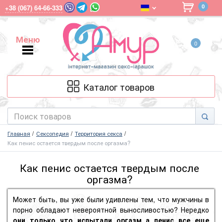
0
+38 (067) 64-66-333
Меню
0
Меню
Каталог товаров
Главная
Сексопедия
Территория секса
Как пенис остается твердым после оргазма?
Как пенис остается твердым после
оргазма?
Может быть, вы уже были удивлены тем, что мужчины в
порно обладают невероятной выносливостью? Нередко
они только что испытали
оргазм а
пенис
все еще