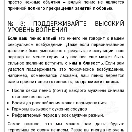
просто нежные
объятия
– вялый пенис не является
причиной
полного прекращения занятий любовью.
№3: ПОДДЕРЖИВАЙТЕ ВЫСОКИЙ
УРОВЕНЬ ВОЛНЕНИЯ
Если ваш пенис вялый
это ничего не говорит о вашем
сексуальном возбуждении. Даже если первоначальное
давление было уменьшено в результате эякуляции, ваш
партнер не менее горяч, и у вас все еще может быть
сильное желание вступить
с ним в близость
. Если вам
удастся поддерживать это психическое возбуждение,
например, обмениваясь ласками, ваш пенис вернется
сам и проявит свою готовность,
когда сможет снова.
После секса пенис (почти) каждого мужчины сначала
становится вялым.
Время до расслабления может варьироваться
Гормоны вызывают сужение сосудов
Рефрактерный период у всех мужчин разный.
Самое важное, что мы можем вам дать: будьте
терпеливы со своим пенисом. Разве вы иногда не очень