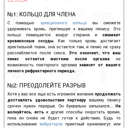
№1: КОЛЬЦО ДЛЯ ЧЛЕНА
С помощью
эрекционного кольца
вы сможете
удерживать кровь, притекшую к вашему пенису. Это
кольцо помещается вокруг стержня и
сжимает
кровеносные сосуды
. Как только кровь достигает
эректильной ткани, она остается там, и пенис не сразу
расслабляется после секса.
Это означает, что ваш
пенис остается жестким после оргазма
но
возможность повторного оргазма
зависит от вашего
личного рефрактерного периода.
№2: ПРЕОДОЛЕЙТЕ РАЗРЫВ
Хотя у вас все еще есть огромное желание
продолжать
доставлять удовольствие партнеру
вашему пенису
срочно нужен перерыв. Он буквально запыхался...
Не
волнуйтесь, есть
и другие способы скоротать время,
пока он снова не будет готов к действию. Будь то
использование
вибраторов
приятный
куннилингус
или