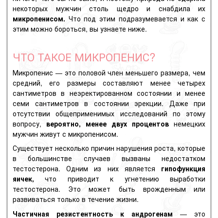
некоторых мужчин столь щедро и снабдила их
микропенисом.
Что под этим подразумевается и как с
этим можно бороться, вы узнаете ниже.
ЧТО ТАКОЕ МИКРОПЕНИС?
Микропенис — это половой член меньшего размера, чем
средний, его размеры составляют менее четырех
сантиметров в неэректированном состоянии и менее
семи сантиметров в состоянии эрекции. Даже при
отсутствии общеприменимых исследований по этому
вопросу,
вероятно, менее двух процентов
немецких
мужчин живут с микропенисом.
Существует несколько причин нарушения роста, которые
в большинстве случаев вызваны недостатком
тестостерона. Одним из них является
гипофункция
яичек
,
что приводит к угнетению выработки
тестостерона. Это может быть врожденным или
развиваться только в течение жизни.
Частичная резистентность к андрогенам
— это