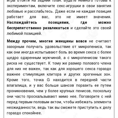
экспериментам, включите секс-игрушки в свои занятия
любовью и расслабьтесь. Даже если не каждая позиция
работает для вас, это не имеет значения.
Наслаждайтесь позициями, где можно
беспрепятственно развлекаться
и сделайте это своей
любимой позицией.
Между прочим, многие женщины вовсе
не считают
зазорным получать удовольствие от микропениса, так
как они иногда испытывают боль во время секса с более
щедро одаренным мужчиной, а с микропенисом такого
риска не существует. К тому же размер полового члена
для них не важен, так как для хорошего секса гораздо
важнее стимуляция клитора и других эрогенных зон.
Кроме того, точка G находится в передней части
влагалища, и у вас больше шансов поразить ее путем
проникновения, чем у более крупных пенисов, поскольку
они часто проскальзывают мимо нее. Поговорите с ней
перед первым половым актом, чтобы избежать элемента
неожиданности, ведь так вы сможете приступить к делу
гораздо спокойнее.