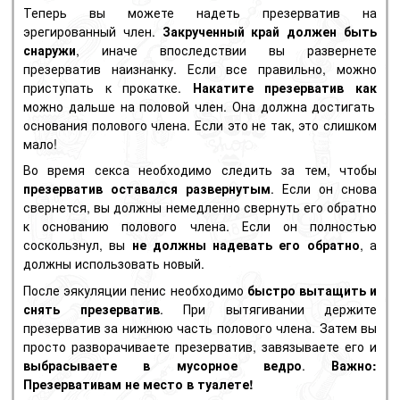
Теперь вы можете надеть презерватив на
эрегированный
член
.
Закрученный край должен быть
снаружи
, иначе впоследствии вы развернете
презерватив наизнанку. Если все правильно, можно
приступать к прокатке.
Накатите презерватив как
можно дальше на половой член. Она должна достигать
основания полового члена. Если это не так, это слишком
мало!
Во время секса необходимо следить за тем, чтобы
презерватив оставался развернутым
. Если он снова
свернется, вы должны немедленно свернуть его обратно
к основанию полового члена. Если он полностью
соскользнул, вы
не должны надевать его обратно
, а
должны использовать новый.
После эякуляции пенис необходимо
быстро вытащить и
снять презерватив
. При вытягивании держите
презерватив за нижнюю часть полового члена. Затем вы
просто разворачиваете презерватив, завязываете его и
выбрасываете в мусорное ведро
.
Важно:
Презервативам не место в туалете!