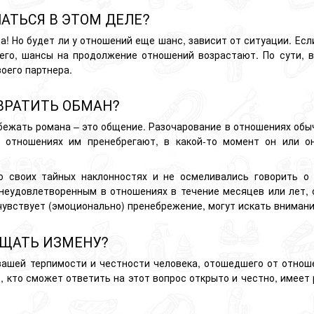
АТЬСЯ В ЭТОМ ДЕЛЕ?
а! Но будет ли у отношений еще шанс, зависит от ситуации. Есл
него, шансы на продолжение отношений возрастают. По сути, в
воего партнера.
ВРАТИТЬ ОБМАН?
збежать романа – это общение. Разочарование в отношениях об
 отношениях им пренебрегают, в какой-то момент он или он
о своих тайных наклонностях и не осмеливались говорить о 
 неудовлетворенным в отношениях в течение месяцев или лет, 
 чувствует (эмоционально) пренебрежение, могут искать вниман
ОЩАТЬ ИЗМЕНУ?
вашей терпимости и честности человека, отошедшего от отноше
, кто сможет ответить на этот вопрос открыто и честно, имеет 