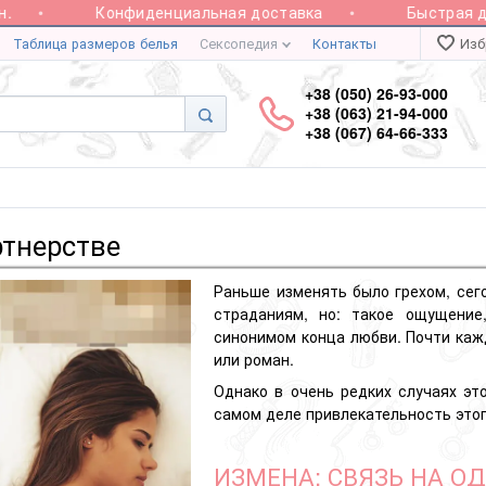
Конфиденциальная доставка
Быстрая дост
Таблица размеров белья
Сексопедия
Контакты
Изб
+38 (050) 26-93-000
+38 (063) 21-94-000
+38 (067) 64-66-333
ртнерстве
Раньше изменять было грехом, сег
страданиям, но: такое ощущение
синонимом конца любви. Почти кажд
или
роман
.
Однако в очень редких случаях это
самом деле привлекательность этог
ИЗМЕНА: СВЯЗЬ НА О