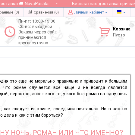
авка 🚚 NovaPoshta
Бесплатная доставка при заказе 
ранные (0)
Сравнения (
0
)
Личный кабинет
Пн-пт: 10:00-19:00
Сб-вс: выходной
Корзина
Заказы через сайт
Пусто
принимаются
круглосуточно.
одня это еще не морально правильно и приводит к большим
, что роман случается все чаще и не всегда является
ый, вероятно, знает кого-то, у кого был
роман на одну ночь
, как следует из клише, сосед или почтальон. Но в чем на
о дела и как с этим бороться?
ДНУ НОЧЬ, РОМАН ИЛИ ЧТО ИМЕННО?