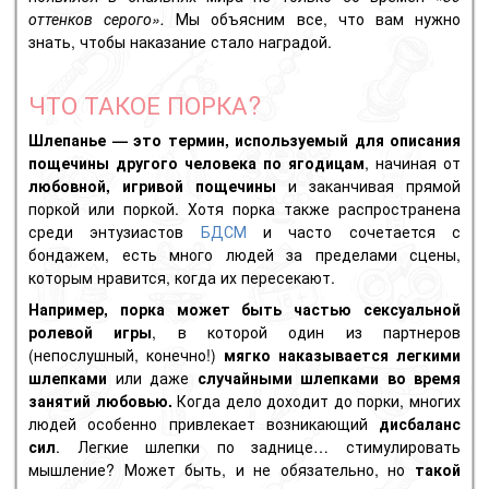
оттенков серого».
Мы объясним все, что вам нужно
знать, чтобы наказание стало наградой.
ЧТО ТАКОЕ ПОРКА?
Шлепанье — это термин, используемый для описания
пощечины другого человека по ягодицам
, начиная от
любовной, игривой пощечины
и заканчивая прямой
поркой или поркой. Хотя порка также распространена
среди энтузиастов
БДСМ
и часто сочетается с
бондажем, есть много людей за пределами сцены,
которым нравится, когда их пересекают.
Например, порка может быть частью сексуальной
ролевой игры
, в которой один из партнеров
(непослушный, конечно!)
мягко наказывается легкими
шлепками
или даже
случайными шлепками во время
занятий любовью.
Когда дело доходит до порки, многих
людей особенно привлекает возникающий
дисбаланс
сил
. Легкие шлепки по заднице… стимулировать
мышление? Может быть, и не обязательно, но
такой