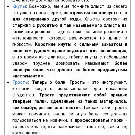
Кнуты
: Возможно, вы еще помните
хлыст
из своего
отпуска на пони-ферме,
но здесь вы используете его
для совершенно другой езды
. Хлысты состоят из
стержня с рукоятью и так называемого хлыста из
кожи или резины
— здесь тоже большие различия в
интенсивности, которые различаются по длине и
гибкости.
Короткие кнуты с сильным захватом и
сильным ударом лучше подходят для начинающих
,
в то время как длинные, гибкие кнуты с небольшим
ударом труднее дозировать ивызывают
более
сильную боль,
что делает их более продвинутым
инструментом
.
Трость
:
Теперь о боли.
Трость
- это инструмент,
который когда-то использовался для наказания
студентов.
Трости представляют собой прямые
твердые палки, сделанные из таких материалов,
как бамбук, ротанг или пластик
. Так как такая трость
может причинять очень сильную боль, ею должны
пользоваться не новички, а
профессионалы порки
-
то есть как те, кто размахивает тростью, так и те,
кого шлепают.