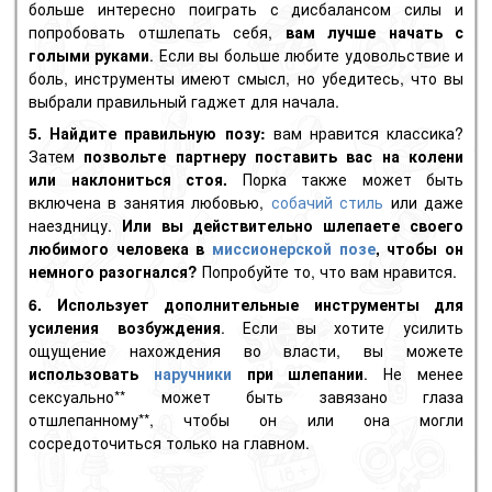
больше интересно поиграть с дисбалансом силы и
попробовать отшлепать себя,
вам лучше начать с
голыми руками
. Если вы больше любите удовольствие и
боль, инструменты имеют смысл, но убедитесь, что вы
выбрали правильный гаджет для начала.
5. Найдите правильную позу:
вам нравится классика?
Затем
позвольте партнеру поставить вас на колени
или наклониться стоя.
Порка также может быть
включена в занятия любовью,
собачий стиль
или даже
наездницу
.
Или вы действительно шлепаете своего
любимого человека в
миссионерской позе
, чтобы он
немного разогнался?
Попробуйте то, что вам нравится.
6. Использует дополнительные инструменты для
усиления возбуждения
. Если вы хотите усилить
ощущение нахождения во власти, вы можете
использовать
наручники
при шлепании
. Не менее
сексуально** может быть завязано глаза
отшлепанному**, чтобы он или она могли
сосредоточиться только на главном.