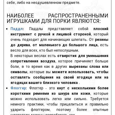
себе, либо на неодушевленном предмете.
НАИБОЛЕЕ РАСПРОСТРАНЕННЫМИ
ИГРУШКАМИ ДЛЯ ПОРКИ ЯВЛЯЮТСЯ:
Паддл
:
Паддлы представляет собой
плоский
инструмент с ручкой и лицевой стороной
, который
очень подходит для начинающих шлепать. От
резины
до дерева
,
от маленького до большого лица,
есть
весло для всех, кто был непослушным.
В некоторых веслах есть
отверстия для уменьшения
сопротивления воздуха
, которое причиняет больше
боли, в то время как в других
вырезаны слова или
символы
, которые вы
можете использовать, чтобы
оставлять сообщения на своей ягодице или на
ягодицах вашего близкого человека
.
Флоггер
: Флоггер - это
кнут с несколькими более
короткими ремнями
из шнура или кожи
, которые
можно использовать легко или сильно. Требуется
немного практики, чтобы прицелиться и правильно
ударить флоггером, поэтому более опытные
шлепатели должны попробовать это.