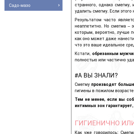
странного, однако смегму,
Садо-мазо
удалить смегму. Если этого
Результатом часто являет
неаппетитно. Но смегма – э
которым, вероятно, лучше п
как оно может даже нанест
что это ваше идеальное сре
Кстати,
обрезанным мужч
полностью или частично уд
#А ВЫ ЗНАЛИ?
Смегму
производят больш
гигиены в пожилом возрасте
Тем не менее, если вы со
интимных зон гарантирует,
ГИГИЕНИЧНО ИЛИ
Как уже говорилось: Смегм