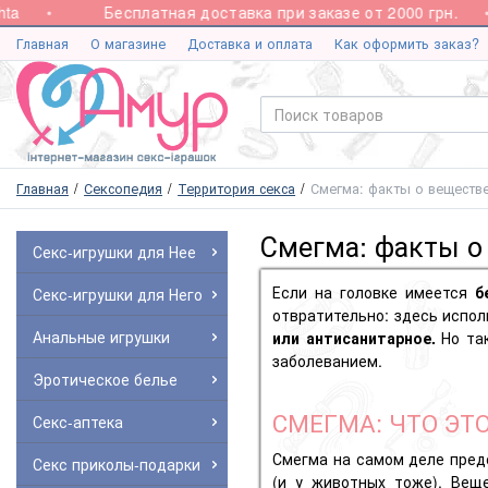
Бесплатная доставка при заказе от 2000 грн.
Главная
О магазине
Доставка и оплата
Как оформить заказ?
Главная
Сексопедия
Территория секса
Смегма: факты о веществе
Смегма: факты о
Секс-игрушки для Нее
Если на головке имеется
б
Секс-игрушки для Него
отвратительно: здесь испол
Анальные игрушки
или антисанитарное.
Но та
заболеванием.
Эротическое белье
СМЕГМА: ЧТО ЭТ
Секс-аптека
Смегма на самом деле пред
Секс приколы-подарки
(и у животных тоже). Ве