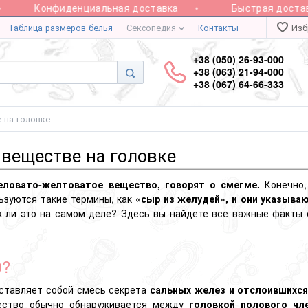
Конфиденциальная доставка
Быстрая доставка 
Таблица размеров белья
Сексопедия
Контакты
Изб
+38 (050) 26-93-000
+38 (063) 21-94-000
+38 (067) 64-66-333
 на головке
 веществе на головке
еловато-желтоватое вещество, говорят о смегме.
Конечно,
ьзуются такие термины, как
«сыр из желудей», и они указываю
к ли это на самом деле? Здесь вы найдете все важные факты о
О?
ставляет собой смесь секрета
сальных желез и отслоившихся
щество обычно обнаруживается между
головкой полового чл