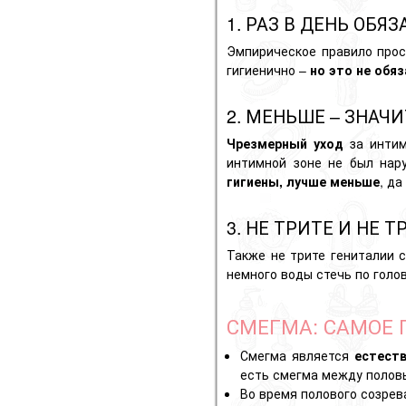
1. РАЗ В ДЕНЬ ОБЯ
Эмпирическое правило про
гигиенично –
но это не обя
2. МЕНЬШЕ – ЗНАЧИ
Чрезмерный уход
за интим
интимной зоне не был нар
гигиены, лучше меньше
, да
3. НЕ ТРИТЕ И НЕ 
Также не трите гениталии с
немного воды стечь по голов
СМЕГМА: САМОЕ 
Смегма является
естест
есть смегма между полов
Во время
полового созрев