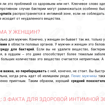
я ли это проблемой со здоровьем или нет. Ключевое слово зд
 противном случае бактерии могут размножаться особенно быст
egmatis
распространяется в интимной зоне, если не соблюдать 
е исходит от неудаленного вещества.
ГМА У ЖЕНЩИН?
лько для мужчин. Конечно, у женщин он бывает так же, только
бами
в области половых органов. У мужчин и женщин это белов
среду для бактерий
. Если вы не удалите вещество, бактери
ся, в худшем – это даже способствует более тяжелым заболе
в больших количествах это вещество считается неприятным.
А
ее важна, но перебарщивать
с ней, конечно, не стоит. Вы быст
ьна, когда речь идет об излишнем уходе.
Пенис
мужчины
такж
бенно приятным. Таким образом, хороший
средний показател
 3 ФАКТА ДЛЯ ЗДОРОВОЙ ИНТИМНОЙ З