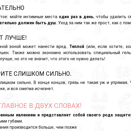
ЗАТЕЛЬНО
стое: мойте интимные места
один раз в день
, чтобы удалить с
зательно должен быть душ
. Уход за ним так же прост, как с п
Т ЛУЧШЕ!
ной зоной может нанести вред.
Теплой
(или, если хотите, х
ушен. Также можно экономно использовать специальный гел
 лучше, но это не значит, что этого не нужно делать!
ТРИТЕ СЛИШКОМ СИЛЬНО.
лишком сильно. В конце концов, грязь не такая уж и упрямая.
ке, и вся смегма исчезнет.
ГЛАВНОЕ В ДВУХ СЛОВАХ!
венным явлением и представляет собой своего рода защитн
ыми губами.
ания
производится больше, чем позже