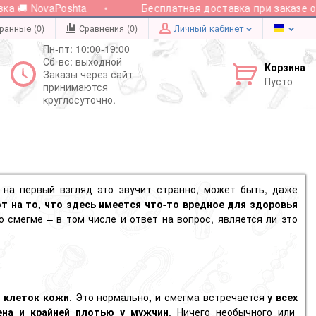
🚚 NovaPoshta
Бесплатная доставка при заказе от 2
ранные (0)
Сравнения (
0
)
Личный кабинет
Пн-пт: 10:00-19:00
Сб-вс: выходной
Корзина
Заказы через сайт
Пусто
принимаются
круглосуточно.
 на первый взгляд это звучит странно, может быть, даже
т на то, что здесь имеется что-то вредное для здоровья
 смегме – в том числе и ответ на вопрос, является ли это
 клеток кожи
. Это нормально
,
и смегма встречается
у всех
ена и
крайней плотью
у мужчин
. Ничего необычного или