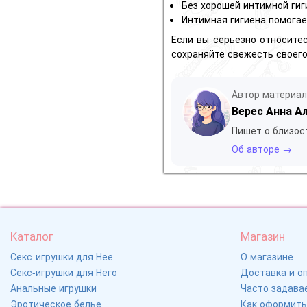
Без хорошей интимной гиг
Интимная гигиена помога
Если вы серьезно относитес
сохраняйте свежесть своего
Автор материа
Верес Анна А
Пишет о близос
Об авторе →
Каталог
Магазин
Секс-игрушки для Нее
О магазине
Секс-игрушки для Него
Доставка и о
Анальные игрушки
Часто задавае
Эротическое белье
Как оформить