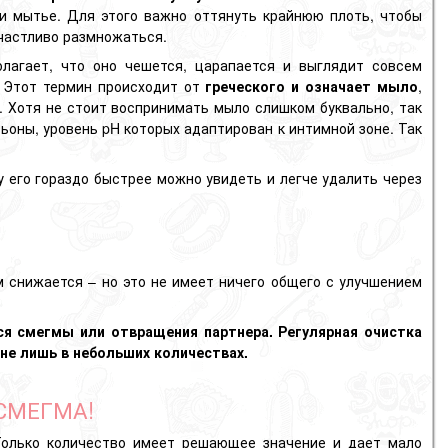
ри мытье. Для этого важно оттянуть крайнюю плоть, чтобы
астливо размножаться.
лагает, что оно чешется, царапается и выглядит совсем
. Этот термин происходит от
греческого и означает мыло
,
. Хотя не стоит воспринимать мыло слишком буквально, так
оны, уровень pH которых адаптирован к интимной зоне. Так
 его гораздо быстрее можно увидеть и легче удалить через
 снижается – но это не имеет ничего общего с улучшением
ся смегмы или отвращения партнера. Регулярная очистка
не лишь в небольших количествах.
СМЕГМА!
 Только количество имеет решающее значение и дает мало