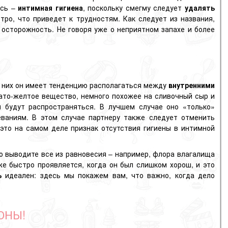
есь –
интимная гигиена
, поскольку смегму следует
удалять
ро, что приведет к трудностям. Как следует из названия,
осторожность. Не говоря уже о неприятном запахе и более
 у них он имеет тенденцию располагаться между
внутренними
ато-желтое вещество, немного похожее на сливочный сыр и
и будут распространяться. В лучшем случае оно «только»
ваниям. В этом случае партнеру также следует отменить
 это на самом деле признак отсутствия гигиены в интимной
ро выводите все из равновесия – например, флора влагалища
е быстро проявляется, когда он был слишком хорош, и это
ь
идеален: здесь мы покажем вам, что важно, когда дело
ОНЫ!