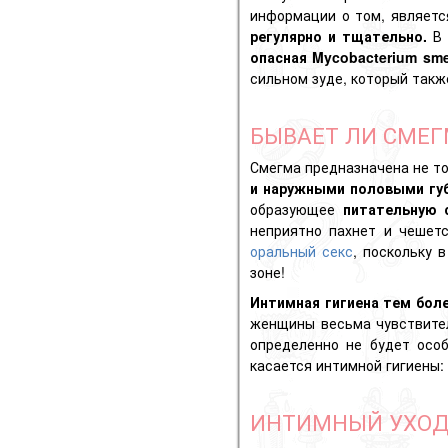
информации о том, являетс
регулярно и тщательно.
В
опасная Mycobacterium sm
сильном зуде, который такж
БЫВАЕТ ЛИ СМЕ
Смегма предназначена не то
и наружными половыми гу
образующее
питательную 
неприятно пахнет и чешет
оральный секс
, поскольку 
зоне!
Интимная гигиена тем бол
женщины весьма чувствител
определенно не будет осо
касается интимной гигиены:
ИНТИМНЫЙ УХОД: