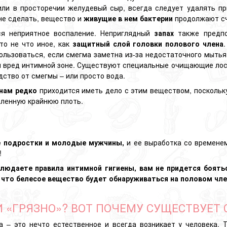
 или в просторечии желудевый сыр, всегда следует удалять п
 не сделать, вещество и
живущие в нем бактерии
продолжают сч
ся неприятное воспаление. Неприглядный
запах
также предпо
то не что иное, как
защитный слой головки полового члена
ользоваться, если смегма заметна из-за недостаточного мытья
и вред интимной зоне. Существуют специальные очищающие лось
дство от смегмы – или просто вода.
инам
редко
приходится иметь дело с этим веществом, поскольку
аленную крайнюю плоть.
е подростки и молодые мужчины,
и ее выработка со временем
!
блюдаете правила интимной гигиены, вам не придется боять
 что белесое вещество будет обнаруживаться на половом чле
 «ГРЯЗНО»? ВОТ ПОЧЕМУ СУЩЕСТВУЕТ 
а – это нечто естественное и всегда возникает у человека.