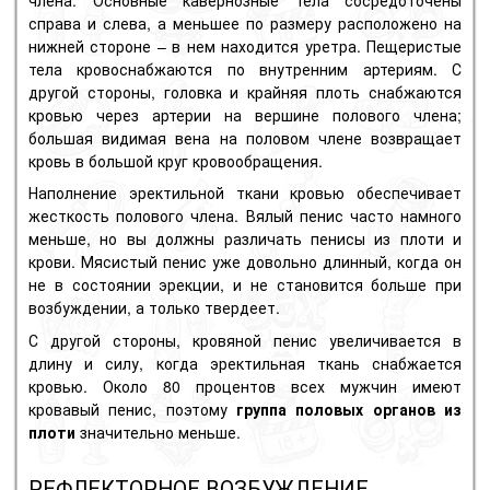
члена. Основные кавернозные тела сосредоточены
справа и слева, а меньшее по размеру расположено на
нижней стороне – в нем находится уретра. Пещеристые
тела кровоснабжаются по внутренним артериям. С
другой стороны, головка и крайняя плоть снабжаются
кровью через артерии на вершине полового члена;
большая видимая вена на половом члене возвращает
кровь в большой круг кровообращения.
Наполнение эректильной ткани кровью обеспечивает
жесткость полового члена. Вялый пенис часто намного
меньше, но вы должны различать пенисы из плоти и
крови. Мясистый пенис уже довольно длинный, когда он
не в состоянии эрекции, и не становится больше при
возбуждении, а только твердеет.
С другой стороны, кровяной пенис увеличивается в
длину и силу, когда эректильная ткань снабжается
кровью. Около 80 процентов всех мужчин имеют
кровавый пенис, поэтому
группа половых органов из
плоти
значительно меньше.
РЕФЛЕКТОРНОЕ ВОЗБУЖДЕНИЕ