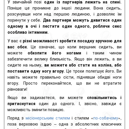
У звичайній позі
один із партнерів лежить на спині
.
Пізніше це проникне до іншої людини. Вона сидить,
розсунувши ноги над першою людиною, і дозволяє їм
поринути у себе.
Два партнери можуть дивитися один
одному в очі і пестити один одного, роблячи
секс
особливо
інтимним
.
У вас є
різні можливості зробити посадку зручною для
вас обох
. Це означає, що коли вершник сидить, ви
можете
обхопити його ногами
і таким чином
забезпечити велику близькість. Якщо він лежить, а ви
сидите на ньому,
ви можете або стати на коліна, або
поставити одну ногу вгору
. Це трохи полегшує його. Ви
навіть можете правильно сісти, піднявши обидві ноги
вгору. Просто переконайтеся, що ви не втратите
рівноваги!
Якщо ви задихаєтеся, ви можете
сповільнитись і
притиснутися
один до одного. І, звісно, ​​завжди є
можливість змінити позицію.
Поряд з
місіонерським
стилем
і
стилем «
по-собачому
»,
поза верховою їздою – одна з абсолютних класичних