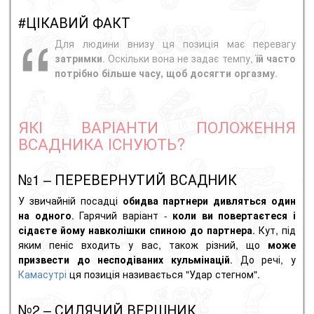
#ЦІКАВИЙ ФАКТ
Для людини внизу ця позиція має перевагу
затримки
. Оскільки вона не задає темпу,
їй часто
потрібно більше часу, щоб
досягти
оргазму
.
ЯКІ ВАРІАНТИ ПОЛОЖЕННЯ
ВСАДНИКА ІСНУЮТЬ?
№1 – ПЕРЕВЕРНУТИЙ ВСАДНИК
У звичайній посадці
обидва партнери дивляться один
на одного
. Гарячий варіант -
коли ви повертаєтеся і
сідаєте йому навколішки спиною до партнера
. Кут, під
яким
пеніс
входить у вас, також різний, що
може
призвести до несподіваних кульмінацій
. До речі, у
Камасутрі
ця позиція називається "Удар стегном".
№2 – СИДЯЧИЙ ВЕРШНИК