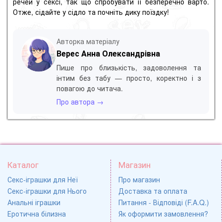
речей у сексі, так що спробувати її безперечно варто.
Отже, сідайте у сідло та почніть дику поїздку!
Авторка матеріалу
Верес Анна Олександрівна
Пише про близькість, задоволення та
інтим без табу — просто, коректно і з
повагою до читача.
Про автора →
Каталог
Магазин
Секс-іграшки для Неї
Про магазин
Секс-іграшки для Нього
Доставка та оплата
Анальні іграшки
Питання - Відповіді (F.A.Q.)
Еротична білизна
Як оформити замовлення?