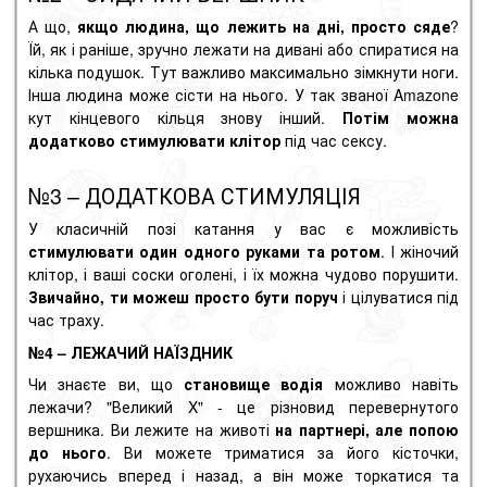
А що,
якщо людина, що лежить на дні, просто сяде
?
Їй, як і раніше, зручно лежати на дивані або спиратися на
кілька подушок. Тут важливо максимально зімкнути ноги.
Інша людина може сісти на нього. У так званої Amazone
кут кінцевого кільця знову інший.
Потім можна
додатково стимулювати
клітор
під час сексу.
№3 – ДОДАТКОВА СТИМУЛЯЦІЯ
У класичній позі катання у вас є можливість
стимулювати один одного руками та ротом
. І жіночий
клітор, і ваші
соски
оголені, і їх можна чудово порушити.
Звичайно, ти можеш просто бути поруч
і
цілуватися
під
час траху.
№4 – ЛЕЖАЧИЙ НАЇЗДНИК
Чи знаєте ви, що
становище водія
можливо навіть
лежачи? "Великий X" - це різновид перевернутого
вершника. Ви лежите на животі
на партнері, але попою
до нього
. Ви можете триматися за його кісточки,
рухаючись вперед і назад, а він може торкатися та