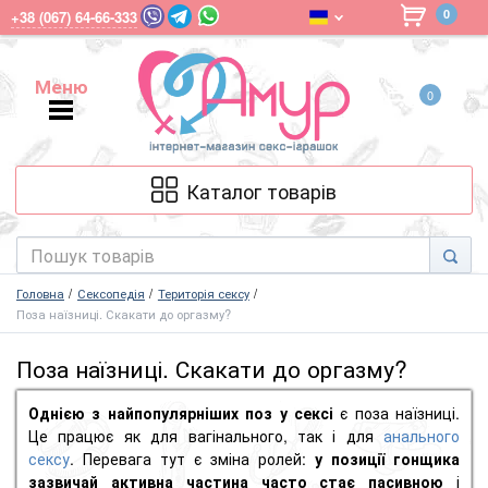
0
+38 (067) 64-66-333
Меню
0
Меню
Каталог товарів
Головна
Сексопедія
Територія сексу
Поза наїзниці. Скакати до оргазму?
Поза наїзниці. Скакати до оргазму?
Однією з найпопулярніших поз у сексі
є поза наїзниці.
Це працює як для вагінального, так і для
анального
сексу
. Перевага тут є зміна ролей:
у позиції гонщика
зазвичай активна частина часто стає пасивною
і