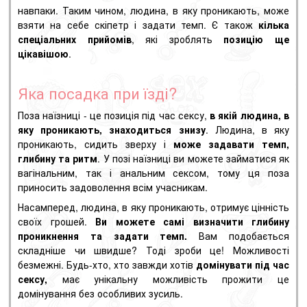
навпаки. Таким чином, людина, в яку проникають, може
взяти на себе скіпетр і задати темп. Є також
кілька
спеціальних прийомів
, які зроблять
позицію ще
цікавішою
.
Яка посадка при їзді?
Поза наїзниці - це позиція під час сексу,
в якій людина, в
яку проникають, знаходиться знизу
. Людина, в яку
проникають, сидить зверху і
може задавати темп,
глибину та ритм
. У позі наїзниці ви можете займатися як
вагінальним, так і анальним сексом, тому ця поза
приносить задоволення всім учасникам.
Насамперед, людина, в яку проникають, отримує цінність
своїх грошей.
Ви можете самі визначити глибину
проникнення та задати темп.
Вам подобається
складніше чи швидше? Тоді зроби це! Можливості
безмежні. Будь-хто, хто завжди хотів
домінувати
під час
сексу,
має унікальну можливість прожити це
домінування без особливих зусиль.