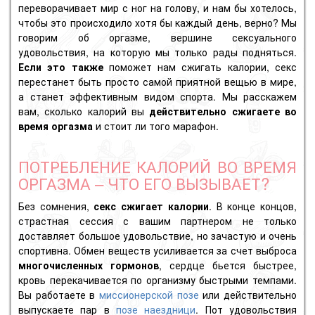
переворачивает мир с ног на голову, и нам бы хотелось,
чтобы это происходило хотя бы каждый день, верно? Мы
говорим об
оргазме
, вершине сексуального
удовольствия, на которую мы только рады подняться.
Если это также
поможет нам сжигать калории, секс
перестанет быть просто самой приятной вещью в мире,
а станет эффективным видом спорта. Мы расскажем
вам, сколько калорий вы
действительно сжигаете во
время оргазма
и стоит ли того марафон.
ПОТРЕБЛЕНИЕ КАЛОРИЙ ВО ВРЕМЯ
ОРГАЗМА – ЧТО ЕГО ВЫЗЫВАЕТ?
Без сомнения,
секс сжигает калории
. В конце концов,
страстная сессия с вашим партнером не только
доставляет большое удовольствие, но зачастую и очень
спортивна. Обмен веществ усиливается за счет выброса
многочисленных гормонов
, сердце бьется быстрее,
кровь перекачивается по организму быстрыми темпами.
Вы работаете в
миссионерской позе
или действительно
выпускаете пар в
позе наездници
.
Пот удовольствия