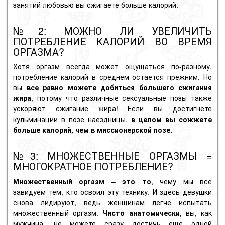
занятий любовью вы сжигаете больше калорий.
№2: МОЖНО ЛИ УВЕЛИЧИТЬ
ПОТРЕБЛЕНИЕ КАЛОРИЙ ВО ВРЕМЯ
ОРГАЗМА?
Хотя оргазм всегда может ощущаться по-разному,
потребление калорий в среднем остается прежним. Но
вы
все равно можете добиться большего сжигания
жира
, потому что различные сексуальные позы также
ускоряют сжигание жира! Если вы достигнете
кульминации в
позе наездницы,
в целом вы сожжете
больше калорий, чем в миссионерской позе.
№3: МНОЖЕСТВЕННЫЕ ОРГАЗМЫ =
МНОГОКРАТНОЕ ПОТРЕБЛЕНИЕ?
Множественный
оргазм
– это то
, чему мы все
завидуем тем, кто освоил эту технику. И здесь девушки
снова лидируют, ведь женщинам легче испытать
множественный оргазм.
Чисто анатомически,
вы, как
мужчина, не можете сразу достичь еще одной