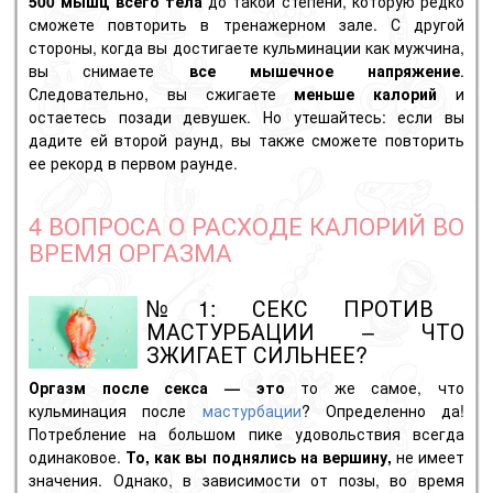
500 мышц всего тела
до такой степени, которую редко
сможете повторить в тренажерном зале. С другой
стороны, когда вы достигаете кульминации как мужчина,
вы снимаете
все мышечное напряжение
.
Следовательно, вы сжигаете
меньше калорий
и
остаетесь позади девушек. Но утешайтесь: если вы
дадите ей второй раунд, вы также сможете повторить
ее рекорд в первом раунде.
4 ВОПРОСА О РАСХОДЕ КАЛОРИЙ ВО
ВРЕМЯ ОРГАЗМА
№1: СЕКС ПРОТИВ
МАСТУРБАЦИИ – ЧТО
ЗЖИГАЕТ СИЛЬНЕЕ?
Оргазм после секса — это
то же самое, что
кульминация после
мастурбации
? Определенно да!
Потребление на большом пике удовольствия всегда
одинаковое.
То, как вы поднялись на вершину,
не имеет
значения. Однако, в зависимости от позы, во время