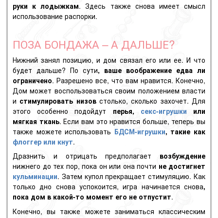
руки к лодыжкам
. Здесь также снова имеет смысл
использование распорки.
ПОЗА БОНДАЖА – А ДАЛЬШЕ?
Нижний занял позицию, и дом связал его или ее. И что
будет дальше? По сути
, ваше воображение едва ли
ограничено
. Разрешено все, что вам нравится. Конечно,
Дом может воспользоваться своим положением власти
и
стимулировать низов
столько, сколько захочет. Для
этого особенно подойдут
перья,
секс-игрушки
или
мягкая ткань
. Если вам это нравится больше, теперь вы
также можете использовать
БДСМ-игрушки
,
такие как
флоггер
или
кнут
.
Дразнить и отрицать
предполагает
возбуждение
нижнего до тех пор, пока он или она почти
не достигнет
кульминации
. Затем купол прекращает стимуляцию. Как
только дно снова успокоится, игра начинается снова
,
пока дом в какой-то момент его не отпустит
.
Конечно, вы также можете заниматься классическим