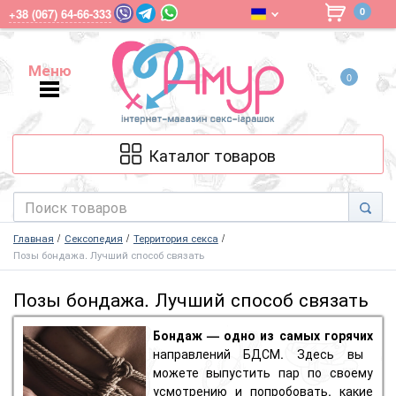
0
+38 (067) 64-66-333
Меню
0
Меню
Каталог товаров
Главная
Сексопедия
Территория секса
Позы бондажа. Лучший способ связать
Позы бондажа. Лучший способ связать
Бондаж
— одно из самых горячих
направлений
БДСМ
. Здесь вы
можете выпустить пар по своему
усмотрению и попробовать, какие