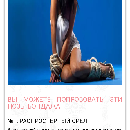
ВЫ МОЖЕТЕ ПОПРОБОВАТЬ ЭТИ
ПОЗЫ БОНДАЖА
№1: РАСПРОСТЁРТЫЙ ОРЕЛ
Здесь нижний лежит на спине и
вытягивает все четыре