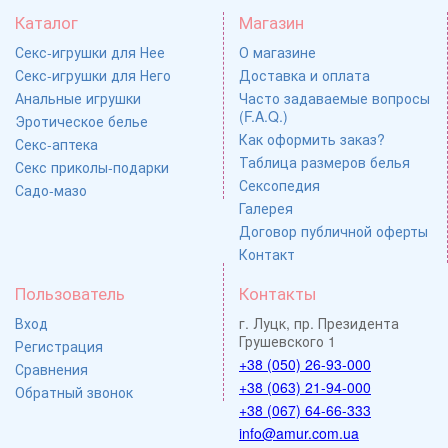
Каталог
Магазин
Секс-игрушки для Нее
О магазине
Секс-игрушки для Него
Доставка и оплата
Анальные игрушки
Часто задаваемые вопросы
(F.A.Q.)
Эротическое белье
Как оформить заказ?
Секс-аптека
Таблица размеров белья
Секс приколы-подарки
Сексопедия
Садо-мазо
Галерея
Договор публичной оферты
Контакт
Пользователь
Контакты
Вход
г. Луцк, пр. Президента
Грушевского 1
Регистрация
+38 (050) 26-93-000
Сравнения
+38 (063) 21-94-000
Обратный звонок
+38 (067) 64-66-333
info@amur.com.ua