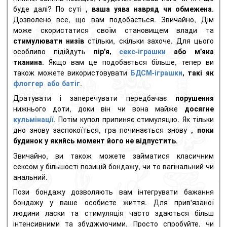
буде далі? По суті
, ваша уява навряд чи обмежена
.
Дозволено все, що вам подобається. Звичайно, Дім
може скористатися своїм становищем влади та
стимулювати низів
стільки, скільки захоче. Для цього
особливо підійдуть
пір'я,
секс-іграшки
або м'яка
тканина
. Якщо вам це подобається більше, тепер ви
також можете використовувати
БДСМ-іграшки
,
такі як
флоггер
або
батіг
.
Дратувати і заперечувати
передбачає
порушення
нижнього доти, доки він чи вона майже
досягне
кульмінації
. Потім купол припиняє стимуляцію. Як тільки
дно знову заспокоїться, гра починається знову
, поки
будинок у якийсь момент його не відпустить
.
Звичайно, ви також можете займатися класичним
сексом у більшості позицій бондажу, чи то вагінальний чи
анальний
.
Пози бондажу дозволяють вам інтегрувати бажання
бондажу у ваше особисте життя. Для прив'язаної
людини ласки та стимуляція часто здаються більш
інтенсивними та збуджуючими. Просто спробуйте, чи