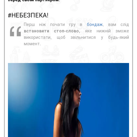
#НЕБЕЗПЕКА!
Перш ніж почати гру в
бондаж
, вам слід
встановити
стоп-слово
,
яке нижній зможе
використати, щоб звільнитися у будь-який
момент.