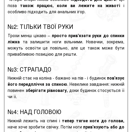
поза
також працює, коли ви лежите на животі
і
особливо підходить для анальних ігор.
№2: ТІЛЬКИ ТВОЇ РУКИ
Трохи менш цікаво –
просто прив'язати руки до спинки
ліжка
та залишити ноги вільними. Новачки, зокрема,
можуть освоїти це повільно, але це також може бути
привабливою позицією для решти.
№3: СТРАПАДО
Нижній стає на коліна - бажано на пів - і будинок
пов'язує
його передпліччя за спиною
. Невелике завдання: нижній
повинен
зберігати рівновагу,
доки будинок стосується її
чи її.
№4: НАД ГОЛОВОЮ
Нижній лежить на спині і
тепер тягне ноги до голови,
наче хоче зробити свічку. Потім ноги
прив'язують або до