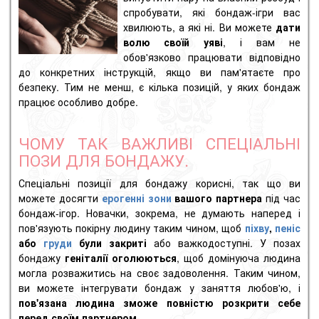
спробувати, які
бондаж-ігри
вас
хвилюють, а які ні. Ви можете
дати
волю своїй уяві
, і вам не
обов'язково працювати відповідно
до конкретних інструкцій, якщо ви пам'ятаєте про
безпеку. Тим не менш, є кілька позицій, у яких бондаж
працює особливо добре.
ЧОМУ ТАК ВАЖЛИВІ СПЕЦІАЛЬНІ
ПОЗИ ДЛЯ БОНДАЖУ.
Спеціальні позиції для бондажу корисні, так що ви
можете досягти
ерогенні зони
вашого партнера
під час
бондаж-ігор. Новачки, зокрема, не думають наперед і
пов'язують
покірну
людину таким чином, щоб
піхву
,
пеніс
або
груди
були закриті
або важкодоступні. У позах
бондажу
геніталії оголюються
, щоб домінуюча людина
могла розважитись на своє задоволення. Таким чином,
ви можете інтегрувати бондаж у заняття любов'ю, і
пов'язана людина зможе повністю розкрити себе
перед своїм партнером
.