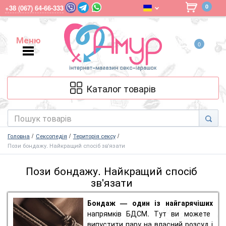
0
+38 (067) 64-66-333
Меню
0
Меню
Каталог товарів
Головна
Сексопедія
Територія сексу
Пози бондажу. Найкращий спосіб зв'язати
Пози бондажу. Найкращий спосіб
зв'язати
Бондаж
— один із найгарячіших
напрямків
БДСМ
. Тут ви можете
випустити пару на власний розсуд і