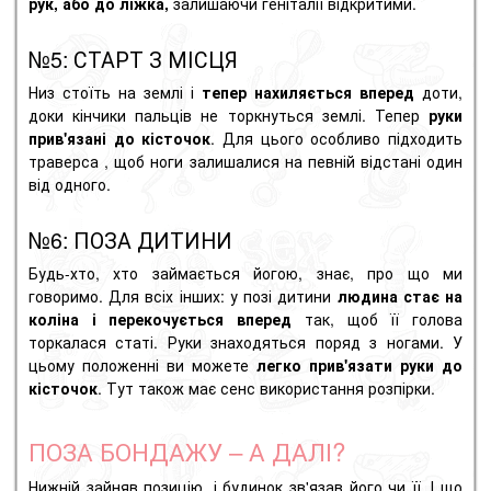
рук, або до ліжка,
залишаючи геніталії відкритими.
№5: СТАРТ З МІСЦЯ
Низ стоїть на землі і
тепер нахиляється вперед
доти,
доки кінчики пальців не торкнуться землі. Тепер
руки
прив'язані до кісточок
. Для цього особливо підходить
траверса
, щоб ноги залишалися на певній відстані один
від одного.
№6: ПОЗА ДИТИНИ
Будь-хто, хто займається йогою, знає, про що ми
говоримо. Для всіх інших: у позі дитини
людина стає на
коліна і перекочується вперед
так, щоб її голова
торкалася статі. Руки знаходяться поряд з ногами. У
цьому положенні ви можете
легко прив'язати руки до
кісточок
. Тут також має сенс використання розпірки.
ПОЗА БОНДАЖУ – А ДАЛІ?
Нижній зайняв позицію, і будинок зв'язав його чи її. І що