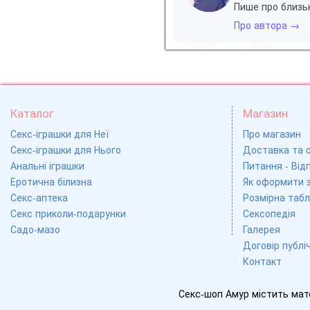
Пише про близьк
Про автора →
Каталог
Магазин
Секс-іграшки для Неї
Про магазин
Секс-іграшки для Нього
Доставка та 
Анальні іграшки
Питання - Відп
Еротична білизна
Як оформити 
Секс-аптека
Розмірна табл
Секс приколи-подарунки
Сексопедія
Садо-мазо
Галерея
Договір публі
Контакт
Секс-шоп Амур містить мат