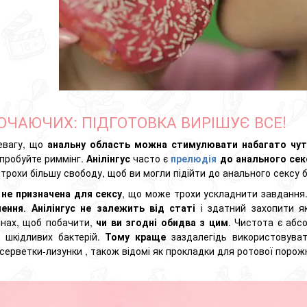
ОЧАЮЧИХ: ПІДГОТОВКА ВИРІШУЄ ВСЕ!
ревагу, що
анальну область можна стимулювати набагато чут
спробуйте риммінг.
Анілінгус
часто є
прелюдія
до анального сек
рохи більшу свободу, щоб ви могли підійти до анального сексу 
 не призначена для сексу
, що може трохи ускладнити завдання.
лення
.
Анілінгус не залежить від статі
і здатний захопити як
инах, щоб побачити,
чи ви згодні обидва з цим
. Чистота є абс
я шкідливих бактерій.
Тому краще
заздалегідь використовуват
серветки-лизунки
, також відомі як прокладки для ротової порож