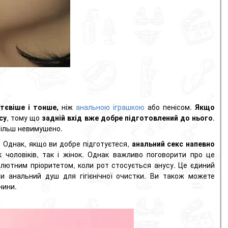
тєвіше і тонше,
ніж
анальною іграшкою
або пенісом.
Якщо
су
, тому що
задній вхід вже добре підготовлений до нього
.
більш невимушено.
 Однак, якщо ви добре підготуєтеся,
анальний секс напевно
 чоловіків, так і жінок. Однак важливо поговорити про це
олютним пріоритетом, коли рот стосується анусу. Це єдиний
и анальний душ для гігієнічної очистки. Ви також можете
нини.