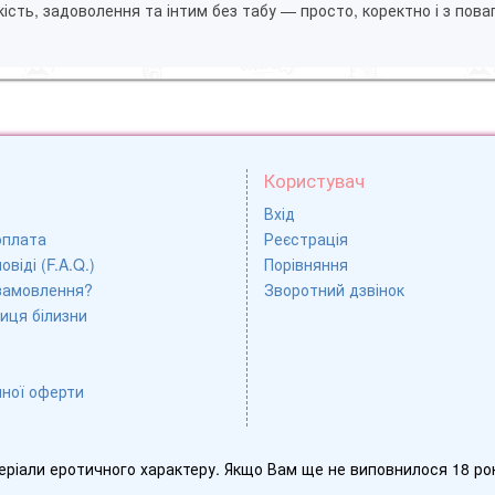
ість, задоволення та інтим без табу — просто, коректно і з пова
Користувач
Вхід
оплата
Реєстрація
овіді (F.A.Q.)
Порівняння
замовлення?
Зворотний дзвінок
иця білизни
чної оферти
еріали еротичного характеру. Якщо Вам ще не виповнилося 18 рок