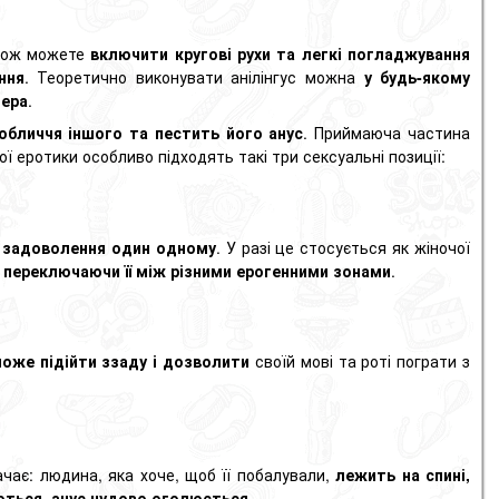
акож можете
включити кругові рухи та легкі погладжування
ння
. Теоретично виконувати анілінгус можна
у будь-якому
нера
.
обличчя іншого та пестить його анус
. Приймаюча частина
 еротики особливо підходять такі три сексуальні позиції:
 задоволення один одному
. У разі це стосується як жіночої
 переключаючи її між різними ерогенними зонами
.
оже підійти ззаду і
дозволити
своїй мові та роті пограти з
ачає: людина, яка хоче, щоб її побалували,
лежить на спині,
аються, анус чудово оголюється
.