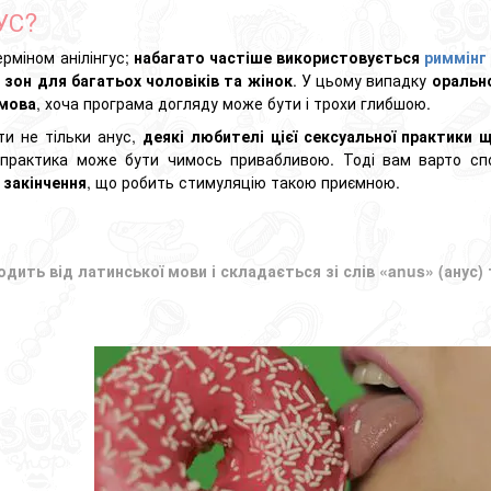
УС?
ерміном анілінгус;
набагато частіше використовується
риммінг
 зон для багатьох чоловіків та жінок
. У цьому випадку
орально
 мова
, хоча програма догляду може бути і трохи глибшою.
ати
не тільки анус,
деякі любителі цієї
сексуальної практики
щ
 практика може бути чимось привабливою. Тоді вам варто сп
 закінчення
, що робить стимуляцію такою приємною.
одить від латинської мови і складається зі слів «anus» (анус) т