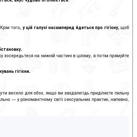
 Крім того
, у цій галузі насамперед йдеться про гігієну,
щоб
бстановку.
ку зосередьтеся на нижній частині в цілому, а потім прямуйте
увань гігієни.
бути весело для обох, якщо ви заздалегідь приділяєте пильну
ально — у різноманітному світі сексуальних практик, напевно,