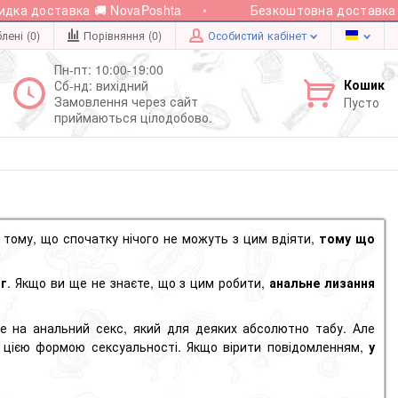
доставка 🚚 NovaPoshta
Безкоштовна доставка при з
лені (0)
Порівняння (
0
)
Особистий кабінет
Пн-пт: 10:00-19:00
Кошик
Сб-нд: вихідний
Замовлення через сайт
Пусто
приймаються цілодобово.
 тому, що спочатку нічого не можуть з цим вдіяти,
тому що
нг
. Якщо ви ще не знаєте, що з цим робити,
анальне лизання
же на
анальний секс
, який для деяких абсолютно табу. Але
 цією формою сексуальності. Якщо вірити повідомленням,
у