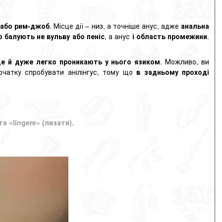
або рим-джоб
. Місце дії – низ, а точніше анус, адже
анальна
 балують не вульву або пеніс
, а анус
і область промежини
.
е й дуже легко проникають у нього язиком
. Можливо, ви
очатку спробувати анілінгус, тому що
в
задньому проході
а «lingere» (
лизати
).