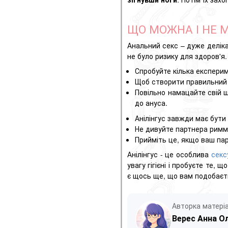
ЩО МОЖНА І НЕ 
Анальний секс – дуже делік
не було ризику для здоров'я.
Спробуйте кілька експерим
Щоб створити правильний 
Повільно намацайте свій 
до ануса.
Анілінгус завжди має бути
Не дивуйте партнера римм
Прийміть це, якщо ваш пар
Анілінгус - це особлива
секс
увагу гігієні і пробуєте те
є щось ще, що вам подобаєт
Авторка матері
Верес Анна О