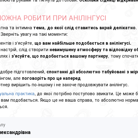
МОЖНА РОБИТИ ПРИ АНІЛІНГУСІ
атна та інтимна
тема, до якої слід ставитись вкрай делікатно
.
 Зверніть увагу на такі моменти:
ентів і з'ясуйте,
що вам найбільше подобається в анілінгусі.
настрій, слід створити
невимушену атмосферу та відповідну о
шлях і
з'ясуйте, що подобається вашому партнеру
, тому спочат
 добре підготовлений,
спонтанні дії абсолютно табуйовані з мірк
інгом, але
поговоріть про це наперед
тнер вирішить по-іншому і не захоче продовжувати анілінгус.
уальна практика
, до якої потрібно поступово звикати. Це може 
, що вам подобається. Якщо це не ваша справа, то абсолютно норм
ься.
алу
лександрівна