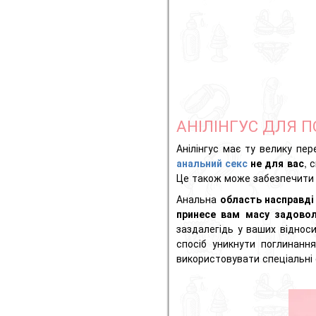
АНІЛІНГУС ДЛЯ П
Анілінгус має ту велику пе
анальний секс
не для вас
, 
Це також може забезпечити т
Анальна
область насправді
принесе вам масу задово
заздалегідь у ваших віднос
спосіб уникнути поглинанн
використовувати спеціальні