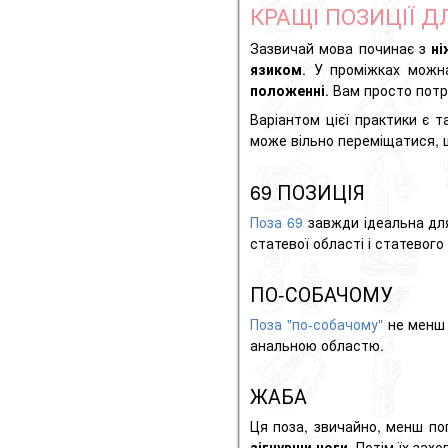
КРАЩІ ПОЗИЦІЇ Д
Зазвичай мова починає з
ні
язиком
. У проміжках можн
положенні
. Вам просто пот
Варіантом цієї практики є 
може вільно переміщатися, щ
69 ПОЗИЦІЯ
Поза 69
завжди ідеальна д
статевої області і статевог
ПО-СОБАЧОМУ
Поза "по-собачому"
не менш 
анальною областю.
ЖАБА
Ця поза, звичайно, менш поп
зігнувши ноги
. Потім їх зах