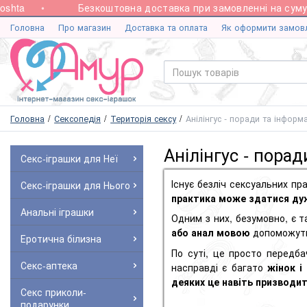
a
Безкоштовна доставка при замовленні на суму від 
Головна
Про магазин
Доставка та оплата
Як оформити замов
Головна
Сексопедія
Територія сексу
Анілінгус - поради та інформ
Анілінгус - порад
Секс-іграшки для Неї
Існує безліч сексуальних пр
Секс-іграшки для Нього
практика може здатися ду
Анальні іграшки
Одним з них, безумовно, є т
або анал мовою
допоможуть 
Еротична білизна
По суті, це просто передб
Секс-аптека
насправді є багато
жінок і 
деяких це навіть призводи
Секс приколи-
подарунки