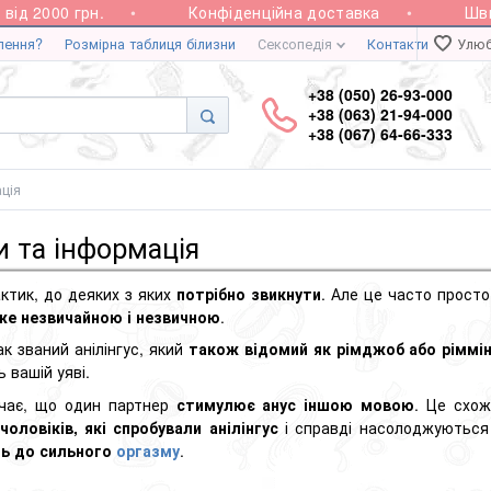
2000 грн.
Конфіденційна доставка
Швидка 
лення?
Розмірна таблиця білизни
Сексопедія
Контакти
Улюб
+38 (050) 26-93-000
+38 (063) 21-94-000
+38 (067) 64-66-333
ація
и та інформація
актик, до деяких з яких
потрібно звикнути
. Але це часто просто
же незвичайною і незвичною
.
ак званий анілінгус, який
також відомий
як рімджоб або
ріммі
вашій уяві.
ачає, що один партнер
стимулює анус іншою мовою
. Це схо
чоловіків, які спробували анілінгус
і справді насолоджуються
ть до сильного
оргазму
.