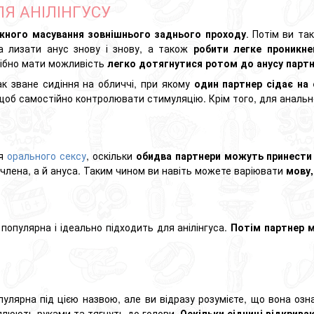
ЛЯ АНІЛІНГУСУ
жного масування зовнішнього заднього проходу
. Потім ви т
а лизати анус знову і знову, а також
робити легке проникне
рібно мати можливість
легко дотягнутися ротом до анусу парт
так зване
сидіння на обличчі
, при якому
один партнер сідає на 
об самостійно контролювати стимуляцію. Крім того, для анальної
ля
орального сексу
, оскільки
обидва партнери можуть принести
о члена, а й ануса. Таким чином ви навіть можете варіювати
мову,
популярна і ідеально підходить для анілінгуса.
Потім партнер м
улярна під цією назвою, але ви відразу розумієте, що вона озн
оплюють руками та тягнуть до голови.
Оскільки сідниці відкрив